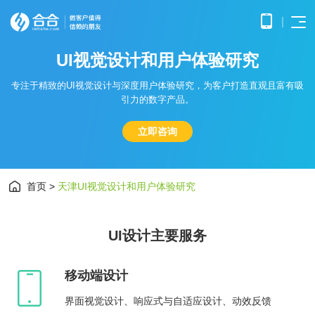
U
I
视
觉
设
计
和
用
户
体
验
研
究
首页
APP
电子
专注于精致的UI视觉设计与深度用户体验研究，为客户打造直观且富有吸
开发
商务
引力的数字产品。
优势
小程
O2O
APP
解决
序开
解决
产品
网站
方案
在线
立即咨询
发
方案
调
为企
开发
教育
服务
提供
无缝
研、
业打
提供全
解决
微信
连接
需求
造全
面的
方案
原生
线上
分
公众
社交
APP开发
方位
WEB开
构建
框架
与线
析、
号开
解决
首页
>
天津UI视觉设计和用户体验研究
线上
发技术
高效
小程
下，
UE/UI
交易
发
方案
服务，
便捷
小程序开发
序开
打造
设
与服
涵盖企
基于
构建
的远
发技
一体
计、
鸿蒙
互联
务平
业官网
微信
高效
程学
术服
化消
产品
APP
网金
UI设计主要服务
台
网站开发
建设、
公众
互动
习平
务
费体
研
开发
融解
HTML5
平台
的交
台
验
发、
基于
应用开
决方
所提
流平
AI开
大数
测
公众号开发
华为
发、手
供的
台，
移动端设计
案
试、
发
据解
鸿蒙
机微网
接口
拉近
融合
部署
为企
决方
操作
站制作
与功
人与
鸿蒙APP开发
大数
界面视觉设计、响应式与自适应设计、动效反馈
上线
业提
案
系统
以及中
能，
人之
智能
物联
据风