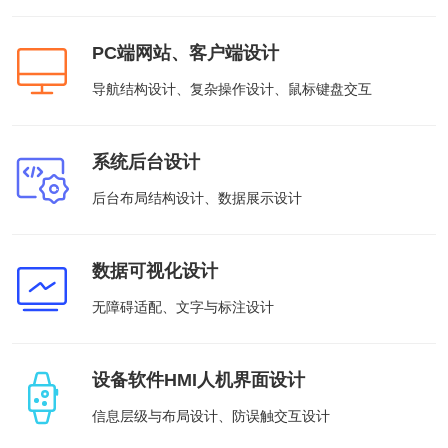
供基
的智
大型网
挖掘
开发
间的
控，
物联
网解
于大
AI开发
能应
站开发
数据
和构
距离
提升
网
决方
模型
用开
价
建自
金融
PC端网站、客户端设计
的
智能
案
发
值，
定义
UI设
服务
智能物联网
AIGC
物联
实现
驱动
的功
计
效
应用
网定
导航结构设计、复杂操作设计、鼠标键盘交互
万物
业务
能与
率，
用户
定制
制开
互
UI设计
决策
服务
引领
研
开发
发，
联，
智能
金融
究、
帮助
推动
化
科技
界面
客户
智慧
系统后台设计
案例
新时
布
实现
生活
代
局、
软件
与产
后台布局结构设计、数据展示设计
色彩
和硬
业升
方案
搭配
件的
级
到交
链接
互设
电子商务解决方案
计的
数据可视化设计
HHSHOP
全方
位解
无障碍适配、文字与标注设计
O2O解决方案
决方
洞察
案
在线教育解决方案
设备软件HMI人机界面设计
关于
社交解决方案
信息层级与布局设计、防误触交互设计
18600118988
(wx)
互联网金融解决方案