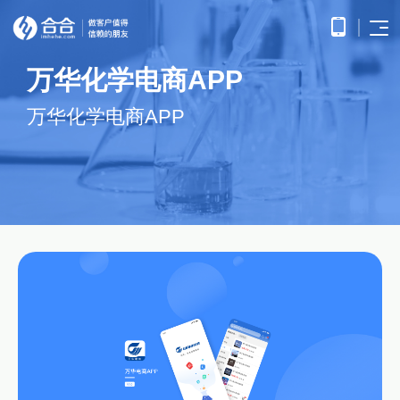
万华化学电商APP
首页
APP
电子
万华化学电商APP
开发
商务
优势
小程
O2O
APP
解决
序开
解决
产品
网站
方案
在线
发
方案
调
为企
开发
教育
服务
提供
无缝
研、
业打
提供全
解决
微信
连接
需求
造全
面的
方案
原生
线上
分
公众
社交
APP开发
方位
WEB开
案例
构建
框架
与线
析、
号开
解决
线上
发技术
高效
小程
下，
UE/UI
交易
发
方案
服务，
便捷
小程序开发
序开
打造
设
与服
涵盖企
基于
构建
的远
方案
发技
一体
计、
鸿蒙
互联
务平
业官网
微信
高效
程学
术服
化消
产品
APP
网金
台
网站开发
建设、
公众
互动
习平
务
费体
研
开发
融解
HTML5
平台
的交
电子商务解决方案
台
验
发、
HHSHOP
基于
应用开
决方
所提
流平
AI开
大数
测
公众号开发
华为
发、手
供的
台，
案
试、
发
据解
O2O解决方案
鸿蒙
机微网
接口
拉近
融合
部署
为企
决方
洞察
操作
站制作
与功
人与
鸿蒙APP开发
大数
上线
业提
案
系统
以及中
能，
人之
智能
物联
据风
在线教育解决方案