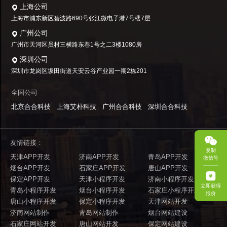
上海公司
上海市浦东新区碧波路690号张江微电子港7号楼7层
广州公司
广州市天河区员村三横路东巷1号之二3楼1080房
深圳公司
深圳市龙岗区坂田街道天安云谷产业园一期2栋201
全国公司
北京合合科技
上海艾朴科技
广州合合科技
深圳合合科技
友情链接：
复制
天津APP开发
济南APP开发
青岛APP开发
微信号
烟台APP开发
石家庄APP开发
唐山APP开发
保定APP开发
天津小程序开发
济南小程序开发
立即获得
青岛小程序开发
烟台小程序开发
石家庄小程序开发
报价
唐山小程序开发
保定小程序开发
天津网站开发
济南网站制作
青岛网站制作
烟台网站建设
石家庄网站开发
唐山网站开发
保定网站建设