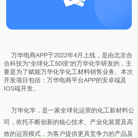
供基
的智
大型网
挖掘
开发
间的
控，
物联
网解
于大
AI开发
能应
站开发
数据
和构
距离
关于
提升
网
决方
模型
用开
价
社交解决方案
建自
金融
的
智能
案
发
值，
定义
UI设
服务
智能物联网
AIGC
物联
实现
驱动
的功
18600118988
(wx)
计
效
互联网金融解决方案
应用
网定
万物
业务
能与
率，
用户
全国统一咨询电话
定制
制开
互
UI设计
决策
服务
引领
研
开发
发，
联，
智能
大数据解决方案
金融
究、
帮助
推动
化
科技
界面
客户
智慧
新时
布
实现
物联网解决方案
生活
万华电商APP于2022年4月上线，是由北京合
代
局、
软件
与产
色彩
合科技为“全球化工50强”的万华化学研发的，主
和硬
业升
搭配
件的
级
要是为了赋能万华化学化工材料销售业务。本次
到交
链接
互设
开发项目包括：万华电商平台APP的安卓端及
计的
IOS端开发。
全方
位解
决方
案
万华化学，是一家全球化运营的化工新材料公
司，依托不断创新的核心技术、产业化装置及高
效的运营模式，为客户提供更具竞争力的产品及