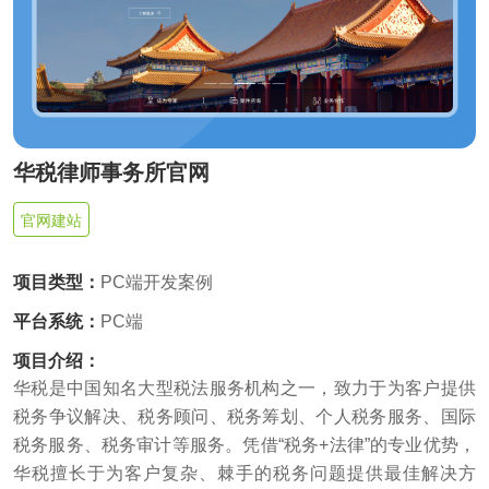
供基
的智
大型网
挖掘
开发
间的
控，
物联
网解
于大
AI开发
能应
站开发
数据
和构
距离
关于
提升
网
决方
模型
用开
价
社交解决方案
建自
金融
的
智能
案
发
值，
定义
UI设
服务
智能物联网
AIGC
物联
实现
驱动
的功
18600118988
(wx)
计
效
互联网金融解决方案
应用
网定
万物
业务
能与
率，
用户
全国统一咨询电话
定制
制开
互
UI设计
决策
服务
引领
研
开发
发，
联，
智能
大数据解决方案
金融
究、
帮助
推动
化
科技
界面
客户
华税律师事务所官网
智慧
新时
布
实现
物联网解决方案
生活
代
局、
软件
与产
色彩
官网建站
和硬
业升
搭配
件的
级
到交
链接
互设
项目类型：
PC端开发案例
计的
全方
平台系统：
PC端
位解
决方
项目介绍：
案
华税是中国知名大型税法服务机构之一，致力于为客户提供
税务争议解决、税务顾问、税务筹划、个人税务服务、国际
税务服务、税务审计等服务。凭借“税务+法律”的专业优势，
华税擅长于为客户复杂、棘手的税务问题提供最佳解决方