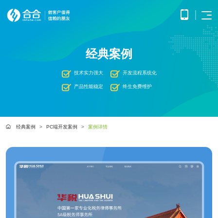
首页
经典案例
APP
电子
开发
商务
优势
小程
O2O
技术实力强大
开发流程系统化
APP
解决
序开
解决
产品
网站
方案
在线
产品性能稳定
终生免费维护
发
方案
调
为企
开发
教育
服务
提供
无缝
研、
业打
提供全
解决
微信
连接
需求
造全
面的
方案
原生
线上
分
公众
社交
APP开发
方位
WEB开
案例
构建
框架
与线
析、
经典案例
PC端开发案例
案例详情
号开
解决
线上
发技术
高效
小程
下，
UE/UI
交易
发
方案
服务，
便捷
小程序开发
序开
打造
设
与服
涵盖企
基于
构建
的远
方案
发技
一体
计、
鸿蒙
互联
务平
业官网
微信
高效
程学
术服
化消
产品
APP
网金
台
网站开发
建设、
公众
互动
习平
务
费体
研
开发
融解
HTML5
平台
的交
电子商务解决方案
台
验
发、
HHSHOP
基于
应用开
决方
所提
流平
AI开
大数
测
公众号开发
华为
发、手
供的
台，
案
试、
发
据解
O2O解决方案
鸿蒙
机微网
接口
拉近
融合
部署
为企
决方
洞察
操作
站制作
与功
人与
鸿蒙APP开发
大数
上线
业提
案
系统
以及中
能，
人之
智能
物联
据风
在线教育解决方案