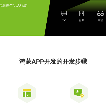
脑和PC“八大行星”
鸿蒙APP开发的开发步骤