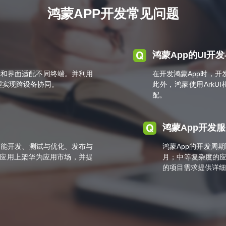
鸿蒙APP开发常见问题
鸿蒙App的UI开
辑和界面适配不同终端。并利用
在开发鸿蒙App时，
管理实现跨设备协同。
此外，鸿蒙使用Ark
配。
鸿蒙App开发
、功能开发、测试与优化、发布与
鸿蒙App的开发周
应用上架华为应用市场，并提
月；中等复杂度的应
的项目需求提供详细