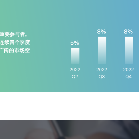
重要参与者。
，连续四个季度
广阔的市场空