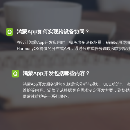
鸿蒙App如何实现跨设备协同？
在设计鸿蒙App开发应用时，需考虑多设备场景，确保应用逻
HarmonyOS提供的分布式API，通过分布式任务调度和数据
鸿蒙App开发包括哪些内容？
鸿蒙App开发服务通常包括需求分析与规划、UI/UX设计
维护等内容。涵盖了从根据客户需求制定开发方案，到协助
供后续维护等一系列服务。