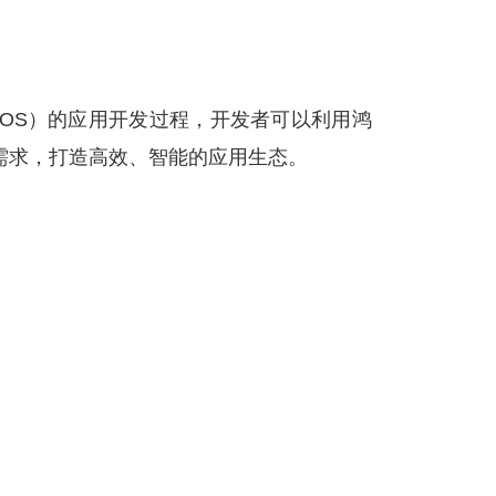
yOS）的应用开发过程，开发者可以利用鸿
需求，打造高效、智能的应用生态。