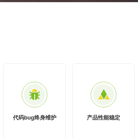
代码bug终身维护
产品性能稳定