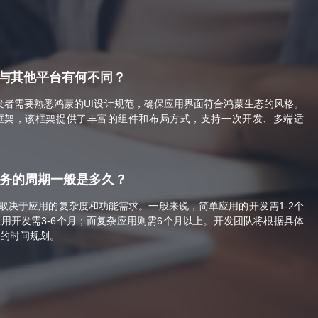
发与其他平台有何不同？
开发者需要熟悉鸿蒙的UI设计规范，确保应用界面符合鸿蒙生态的风格。
UI框架，该框架提供了丰富的组件和布局方式，支持一次开发、多端适
服务的周期一般是多久？
期取决于应用的复杂度和功能需求。一般来说，简单应用的开发需1-2个
用开发需3-6个月；而复杂应用则需6个月以上。开发团队将根据具体
的时间规划。