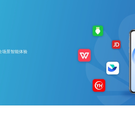
电子商务解决方案
为企业打造全方位线上交易与服务
O2O解决方案
平台
无缝连接线上与线下，打造一体化
全场景智能体验
在线教育解决方案
消费体验
构建高效便捷的远程学习平台
社交解决方案
构建高效互动的交流平台，拉近人
与人之间的距离
互联网金融解决方案
融合大数据风控，提升金融服务效
率，引领金融科技新时代
大数据解决方案
挖掘数据价值，驱动业务决策智能
化
物联网解决方案