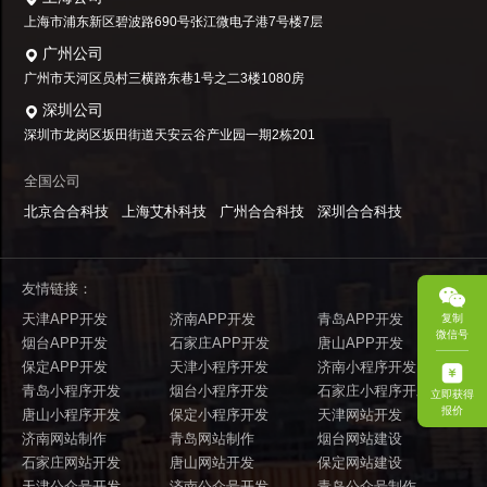
上海市浦东新区碧波路690号张江微电子港7号楼7层
广州公司
广州市天河区员村三横路东巷1号之二3楼1080房
深圳公司
深圳市龙岗区坂田街道天安云谷产业园一期2栋201
全国公司
北京合合科技
上海艾朴科技
广州合合科技
深圳合合科技
友情链接：
天津APP开发
济南APP开发
青岛APP开发
复制
微信号
烟台APP开发
石家庄APP开发
唐山APP开发
保定APP开发
天津小程序开发
济南小程序开发
青岛小程序开发
烟台小程序开发
石家庄小程序开发
立即获得
报价
唐山小程序开发
保定小程序开发
天津网站开发
济南网站制作
青岛网站制作
烟台网站建设
石家庄网站开发
唐山网站开发
保定网站建设
天津公众号开发
济南公众号开发
青岛公众号制作