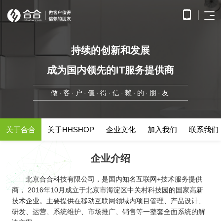
首页
持续的创新和发展
APP
电子
开发
商务
成为国内领先的IT服务提供商
优势
小程
O2O
APP
解决
序开
解决
产品
网站
方案
在线
做·客·户·值·得·信·赖·的·朋·友
发
方案
调
为企
开发
教育
服务
提供
无缝
研、
业打
提供全
解决
微信
连接
需求
造全
面的
方案
原生
线上
分
公众
社交
APP开发
方位
WEB开
案例
构建
框架
与线
析、
关于合合
关于HHSHOP
企业文化
加入我们
联系我们
号开
解决
线上
发技术
高效
小程
下，
UE/UI
交易
发
方案
服务，
便捷
小程序开发
序开
打造
设
与服
涵盖企
基于
构建
的远
方案
发技
一体
计、
鸿蒙
互联
务平
企业介绍
业官网
微信
高效
程学
术服
化消
产品
APP
网金
台
网站开发
建设、
公众
互动
习平
务
费体
研
开发
融解
HTML5
平台
的交
电子商务解决方案
台
验
发、
北京合合科技有限公司，是国内知名互联网+技术服务提供
HHSHOP
基于
应用开
决方
所提
流平
AI开
大数
测
公众号开发
商， 2016年10月成立于北京市海淀区中关村科技园的国家高新
华为
发、手
供的
台，
案
试、
发
据解
O2O解决方案
鸿蒙
机微网
接口
拉近
技术企业。主要提供在移动互联网领域内项目管理、产品设计、
融合
部署
为企
决方
洞察
操作
站制作
与功
人与
鸿蒙APP开发
大数
研发、运营、系统维护、市场推广、销售等一整套全面系统的解
上线
业提
案
系统
以及中
能，
人之
智能
物联
据风
在线教育解决方案