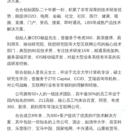
供基
决方案。
的智
大型网
挖掘
开发
间的
控，
物联
网解
于大
AI开发
能应
站开发
数据
和构
距离
关于
提升
合合创始团队二十年磨一剑，积累了非常深厚的技术研发优
网
决方
模型
用开
价
社交解决方案
建自
金融
的
智能
案
势，能提供O2O、电商、金融、社交、社区、医疗、健康、视
发
值，
定义
UI设
服务
智能物联网
AIGC
物联
实现
驱动
的功
18600118988
(wx)
频、直播、门户、资讯、搜索、即时通讯、LBS等成熟产品技术
计
效
互联网金融解决方案
应用
网定
万物
业务
能与
率，
解决方案。
用户
全国统一咨询电话
定制
制开
互
UI设计
决策
服务
引领
研
开发
发，
联，
智能
创始人兼CEO杨益先生，曾服务于奇虎360、新浪微博、易
大数据解决方案
金融
究、
帮助
推动
化
科技
界面
到用车、移动研究院、联想研究院等大型互联网公司的核心技术
客户
智慧
新时
布
实现
部门，典型的80后技术男，专注技术研发15年，精通系统架构、
物联网解决方案
生活
代
局、
软件
与产
服务器端开发、IOS移动端开发，对超大型业务系统有丰富的实
色彩
和硬
业升
战研发经验。
搭配
件的
级
到交
链接
联合创始人姜良云女士，毕业于北京大学计算机专业，硕士
互设
研究生学历，曾服务于ZTE Capital、CCID、艾瑞咨询等机构，
计的
全方
对公司战略、互联网行业有非常独到的理解和经验。
位解
决方
公司拥有50+人的一线技术团队，其中逾30%的员工毕业于
案
国内知名的985、211高校，核心员工均来自百度、阿里、奇虎
360、新浪、易到用车等顶尖互联网公司。
合合成立8年来，为300+客户提供了优质的IT技术解决方
案，其中包括一些知名的上市公司、国企，如清华大学、辰安科
技、乐普医疗、宝马中国、国家电网、中兴通讯、山重租赁等。