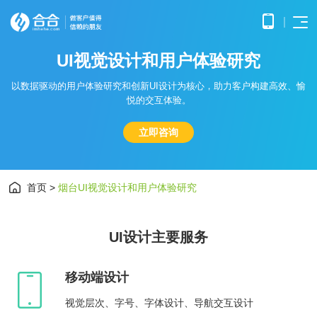
U
I
视
觉
设
计
和
用
户
体
验
研
究
首页
APP
电子
以数据驱动的用户体验研究和创新UI设计为核心，助力客户构建高效、愉
开发
商务
悦的交互体验。
优势
小程
O2O
APP
解决
序开
解决
产品
网站
方案
在线
立即咨询
发
方案
调
为企
开发
教育
服务
提供
无缝
研、
业打
提供全
解决
微信
连接
需求
造全
面的
方案
原生
线上
分
公众
社交
APP开发
方位
WEB开
构建
框架
与线
析、
号开
解决
首页
>
烟台UI视觉设计和用户体验研究
线上
发技术
高效
小程
下，
UE/UI
交易
发
方案
服务，
便捷
小程序开发
序开
打造
设
与服
涵盖企
基于
构建
的远
发技
一体
计、
鸿蒙
互联
务平
业官网
微信
高效
程学
术服
化消
产品
APP
网金
UI设计主要服务
台
网站开发
建设、
公众
互动
习平
务
费体
研
开发
融解
HTML5
平台
的交
台
验
发、
基于
应用开
决方
所提
流平
AI开
大数
测
公众号开发
华为
发、手
供的
台，
移动端设计
案
试、
发
据解
鸿蒙
机微网
接口
拉近
融合
部署
为企
决方
操作
站制作
与功
人与
鸿蒙APP开发
大数
视觉层次、字号、字体设计、导航交互设计
上线
业提
案
系统
以及中
能，
人之
智能
物联
据风