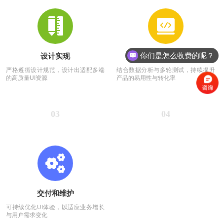
你们是怎么收费的呢？
设计实现
测试和优化
严格遵循设计规范，设计出适配多端
结合数据分析与多轮测试，持续提升
的高质量UI资源
产品的易用性与转化率
03
04
交付和维护
可持续优化UI体验，以适应业务增长
与用户需求变化