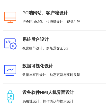
供基
的智
大型网
挖掘
开发
间的
控，
物联
网解
于大
AI开发
能应
站开发
数据
和构
距离
提升
网
决方
模型
用开
价
建自
金融
PC端网站、客户端设计
的
智能
案
发
值，
定义
UI设
服务
智能物联网
AIGC
物联
实现
驱动
的功
计
效
应用
网定
折叠区域优化、快捷键设计、视觉引导
万物
业务
能与
率，
用户
定制
制开
互
UI设计
决策
服务
引领
研
开发
发，
联，
智能
金融
究、
帮助
推动
化
科技
界面
客户
智慧
系统后台设计
案例
新时
布
实现
生活
代
局、
软件
与产
视觉细节设计、多场景交互设计
色彩
和硬
业升
方案
搭配
件的
级
到交
链接
互设
电子商务解决方案
计的
数据可视化设计
HHSHOP
全方
位解
数据丰富性设计、动态更新与实时反馈
O2O解决方案
决方
洞察
案
在线教育解决方案
设备软件HMI人机界面设计
关于
社交解决方案
易用性设计、操作确认与提示设计
18600118988
(wx)
互联网金融解决方案