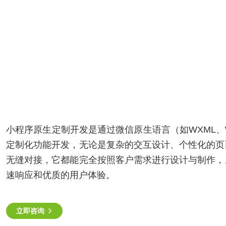
智能物联网定制开发，帮助客户实
现软件和硬件的链接
AI开发
UI设计
用户研究、界面布局、色彩搭配到
智能物联网
交互设计的全方位解决方案
UI设计
案例
方案
小程序原生定制开发是通过微信原生语言（如WXML、
定制化功能开发，无论是复杂的交互设计、个性化的页
电子商务解决方案
HHSHOP
无缝对接，它都能完全按照客户需求进行设计与制作，
O2O解决方案
速响应和优质的用户体验。
洞察
在线教育解决方案
关于
立即咨询
社交解决方案