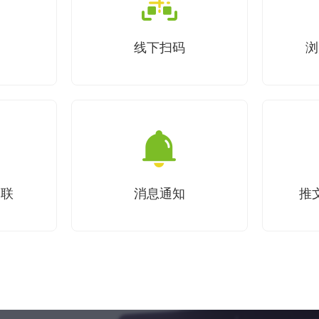
线下扫码
浏
关联
消息通知
推