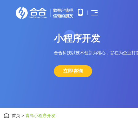
首页
小
程
序
开
发
APP开发
APP产品调研、需求分析、UE/UI
小程序开发
设计、产品研发、测试、部署上线
优势
提供微信原生框架小程序开发技术
合合科技以技术创新为核心，旨在为企业打
网站开发
服务
提供全面的WEB开发技术服务，
涵盖企业官网建设、HTML5应用
服务
立即咨询
开发、手机微网站制作以及中大型
公众号开发
网站开发
基于微信公众平台所提供的接口与
APP开发
功能，开发和构建自定义的功能与
服务
鸿蒙APP开发
小程序开发
基于华为鸿蒙操作系统的智能应用
开发
网站开发
首页
>
青岛小程序开发
AI开发
为企业提供基于大模型的AIGC应
公众号开发
用定制开发
智能物联网
鸿蒙APP开发