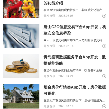
的功能介绍
在当今快节奏的现代社会中，非物质文化遗产作
为人类文明的瑰宝，承载着丰富的历史、文化和
开发资讯
2025.06.05
艺术价值。然而，随着时代的变迁，许多
唐山C2C信息交易平台App开发，构
建安全信息桥梁
今天，信息交易类应用为个人之间的信息交易提
供了便捷、高效的解决方案。这种模式不仅促进
开发资讯
2025.05.14
了信息资源的高效流通，还为用户提供了
青岛投研数据服务平台App开发，数
据赋能策略
在当今复杂多变的金融市场中，投资者和金融机
构面临着海量的数据和信息。如何从这些数据中
开发资讯
2025.04.21
提取有价值的信息，做出精准的投资决策
烟台房价行情类App开发，房价数据
可视化
在房地产市场风云变幻的当下，房价行情成为了
人们关注的焦点。无论是刚需购房者、投资客，
开发资讯
2025.04.14