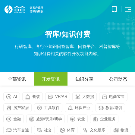
首页
智库/知识付费
APP
电子
开发
商务
优势
小程
O2O
行研智库、各行业知识问答智库、问答平台、科普智库等
APP
解决
序开
解决
产品
网站
知识付费相关的软件开发功能内容。
方案
在线
发
方案
调
为企
开发
教育
服务
提供
无缝
研、
业打
提供全
解决
微信
连接
需求
造全
面的
方案
原生
线上
分
公众
社交
APP开发
方位
WEB开
案例
构建
框架
与线
析、
全部资讯
开发资讯
知识分享
公司动态
号开
解决
线上
发技术
高效
小程
下，
UE/UI
交易
发
方案
服务，
便捷
小程序开发
序开
打造
设
与服
涵盖企
基于
构建
的远
方案
发技
一体
计、
鸿蒙
互联
务平
业官网
微信
高效
AI
餐饮
VR/AR
大数据
电商零售
程学
术服
化消
产品
APP
网金
台
网站开发
建设、
公众
互动
习平
务
费体
研
开发
融解
HTML5
平台
的交
电子商务解决方案
房产家居
工具软件
环保产业
教育/培训
台
验
发、
HHSHOP
基于
应用开
决方
所提
流平
AI开
大数
测
公众号开发
华为
发、手
供的
台，
案
试、
金融
旅游/玩乐/研学
农业
企业服务
发
据解
O2O解决方案
鸿蒙
机微网
接口
拉近
融合
部署
为企
决方
洞察
操作
站制作
与功
人与
鸿蒙APP开发
大数
上线
业提
汽车交通
社交
体育
文化娱乐
物流
案
系统
以及中
能，
人之
智能
物联
据风
在线教育解决方案