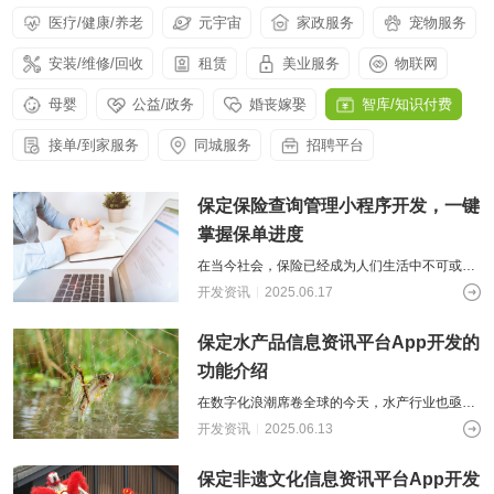
供基
的智
大型网
挖掘
开发
间的
控，
物联
网解
于大
AI开发
医疗/健康/养老
元宇宙
家政服务
宠物服务
能应
站开发
数据
和构
距离
关于
提升
网
决方
模型
用开
价
社交解决方案
建自
金融
的
智能
案
发
安装/维修/回收
租赁
美业服务
值，
物联网
定义
UI设
服务
智能物联网
AIGC
物联
实现
驱动
的功
18600118988
(wx)
计
效
互联网金融解决方案
应用
网定
万物
业务
能与
母婴
公益/政务
婚丧嫁娶
智库/知识付费
率，
用户
全国统一咨询电话
定制
制开
互
UI设计
决策
服务
引领
研
开发
发，
联，
智能
大数据解决方案
金融
接单/到家服务
同城服务
招聘平台
究、
帮助
推动
化
科技
界面
客户
智慧
新时
布
实现
物联网解决方案
生活
代
局、
保定保险查询管理小程序开发，一键
软件
与产
色彩
和硬
业升
掌握保单进度
搭配
件的
级
到交
链接
在当今社会，保险已经成为人们生活中不可或缺
互设
的一部分，它为我们的健康、财产和未来提供了
开发资讯
2025.06.17
计的
有力的保障。然而，随着保单数量的增加
全方
位解
保定水产品信息资讯平台App开发的
决方
功能介绍
案
在数字化浪潮席卷全球的今天，水产行业也亟待
借助科技的力量实现转型升级。水产品信息资讯
开发资讯
2025.06.13
软件的出现，为水产从业者、养殖户以及
保定非遗文化信息资讯平台App开发