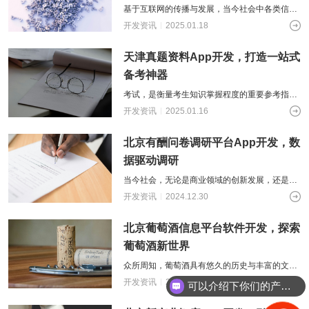
基于互联网的传播与发展，当今社会中各类信息
正以爆炸式的形式传播。在海量的数据资源中，
开发资讯
2025.01.18
如何快速、准确的获取想要的信息，成为
天津真题资料App开发，打造一站式
备考神器
考试，是衡量考生知识掌握程度的重要参考指
标。众所周知，认真复习，巧用资料与真题是取
开发资讯
2025.01.16
得好成绩的关键。然而，传统的真题资料获
北京有酬问卷调研平台App开发，数
据驱动调研
当今社会，无论是商业领域的创新发展，还是项
目方案的科学制定，都离不开准确的市场信息和
开发资讯
2024.12.30
数据反馈。而在快节奏的现代生活中，如
北京葡萄酒信息平台软件开发，探索
葡萄酒新世界
众所周知，葡萄酒具有悠久的历史与丰富的文化
内涵，每一瓶葡萄酒的背后都蕴含着其独特的地
开发资讯
2024.12.24
可以介绍下你们的产品么？
域风情与酿造手法。对于葡萄酒爱好者来