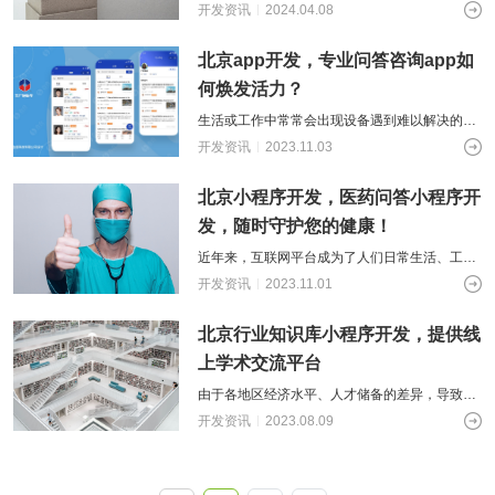
动，来进行考核也好，促进某些知识的宣传也
开发资讯
2024.04.08
好。可以提高各部门的知识学习积极性以及进
北京app开发，专业问答咨询app如
何焕发活力？
生活或工作中常常会出现设备遇到难以解决的问
题，耽误正在进行的操作与进程，在这种情况
开发资讯
2023.11.03
下，在找专业的相关人员面对面咨询之前，
北京小程序开发，医药问答小程序开
发，随时守护您的健康！
近年来，互联网平台成为了人们日常生活、工作
的助手，越来越多的人们上网搜索自己不明白的
开发资讯
2023.11.01
问题，企图从中浏览到专业、有效的解答
北京行业知识库小程序开发，提供线
上学术交流平台
由于各地区经济水平、人才储备的差异，导致行
业资源分配也存在不平衡，越不发达的城市越少
开发资讯
2023.08.09
有专业人士开展讲座。尤其是医学行业，