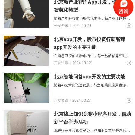
北京新产业智库App开发，引领产业
智慧化转型
随着产能科技化与现代化发展，新产业正以惊人
的速度增长。这些新产业涵盖了人工智能、生物
开发资讯
2024.10.29
技术、新能源、新材料等众多领域。不可
北京app开发，股市投资行研智库
app开发的主要功能
在瞬息万变的金融市场中，每一秒的信息变动都
意味着新的机遇与挑战。股市，凭借强大的资金
开发资讯
2024.10.12
流动能力，其复杂性和不确定性要求投资
北京智能问答app开发的主要功能
随着AI技术的飞速发展，与之相关的应用也渗透
到各行各业的方方面面。首当其冲的，便是智能
问答软件。本文将初步探讨北京智能问
开发资讯
2024.08.27
北京线上知识竞赛小程序开发，借助
新平台举办活动
现在很多单位都会举办一些知识竞赛的答题活