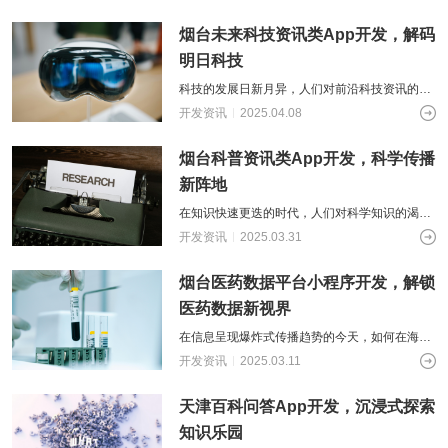
还是租房人群，都渴望获取准确、及时的
烟台未来科技资讯类App开发，解码
明日科技
科技的发展日新月异，人们对前沿科技资讯的渴
望也愈发强烈。无论是科技爱好者追踪行业动
开发资讯
2025.04.08
态，还是专业人士获取技术资料，又或是普
烟台科普资讯类App开发，科学传播
新阵地
在知识快速更迭的时代，人们对科学知识的渴望
愈发强烈。科普资讯类应用的诞生，为大众搭建
开发资讯
2025.03.31
起了一座座获取科学知识的便捷桥梁，它
烟台医药数据平台小程序开发，解锁
医药数据新视界
在信息呈现爆炸式传播趋势的今天，如何在海量
数据中查找到有效资源，是各行业所共同面对的
开发资讯
2025.03.11
课题，医药行业也不例外。幸运的是，随
天津百科问答App开发，沉浸式探索
知识乐园