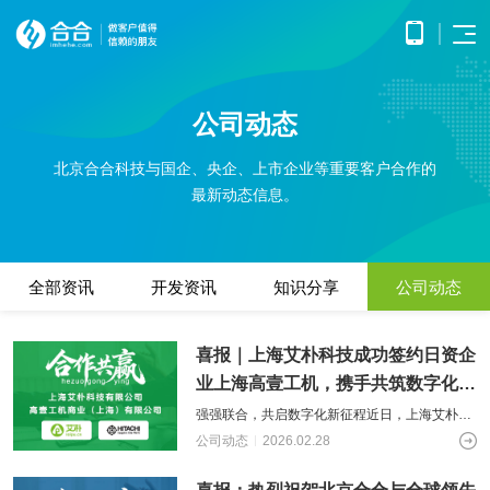
首页
公司动态
APP
电子
开发
商务
优势
小程
O2O
北京合合科技与国企、央企、上市企业等重要客户合作的
APP
解决
序开
解决
产品
网站
最新动态信息。
方案
在线
发
方案
调
为企
开发
教育
服务
提供
无缝
研、
业打
提供全
解决
微信
连接
需求
造全
面的
方案
原生
线上
分
公众
社交
APP开发
方位
WEB开
案例
构建
框架
与线
析、
全部资讯
开发资讯
知识分享
公司动态
号开
解决
线上
发技术
高效
小程
下，
UE/UI
交易
发
方案
服务，
便捷
小程序开发
序开
打造
设
与服
涵盖企
基于
构建
的远
方案
发技
一体
计、
鸿蒙
互联
务平
业官网
微信
高效
喜报｜上海艾朴科技成功签约日资企
程学
术服
化消
产品
APP
网金
台
网站开发
建设、
公众
互动
习平
务
费体
研
开发
业上海高壹工机，携手共筑数字化新
融解
HTML5
平台
的交
电子商务解决方案
台
验
发、
HHSHOP
基于
应用开
决方
所提
流平
AI开
篇章
大数
测
公众号开发
强强联合，共启数字化新征程近日，上海艾朴科
华为
发、手
供的
台，
案
试、
发
据解
技凭借深厚的技术积淀和卓越的项目交付能力，
O2O解决方案
鸿蒙
机微网
公司动态
2026.02.28
接口
拉近
融合
部署
为企
决方
洞察
操作
在众多服务商中脱颖而出，赢得了日本工
站制作
与功
人与
鸿蒙APP开发
大数
上线
业提
案
系统
以及中
能，
人之
智能
物联
据风
在线教育解决方案