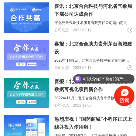
喜讯：北京合合科技与河北省气象局
下属公司达成合作
河北冀云气象技术服务有限责任公司是由河北省
气象行政技术服务中心控股的公司，热烈庆贺北
公司动态
2023.08.17
京合合科技与河北河北冀云气象技术服务
喜报：北京合合助力贵州茅台商城建
设
2023年1月9日，北京合合科技中标了贵州茅台
生态农业销售有限责任公司的“蜜友团”微信小程
公司动态
2023.02.13
序开发项目。合合科技合作的知名
可以介绍下你们的产品么？
喜报：北京合合科技与清华建筑建立
数据可视化项目新合作
2022年11月，北京合合科技有幸承接了华清安
地的数据可视化项目，通过多渠道获取的大数据
公司动态
2022.12.07
进行数据分析展示，为华清安地提供
热烈庆祝！“国药商城”小程序正式上
线并投入使用啦！
还记得，2022年3月，北京合合科技的《国药商