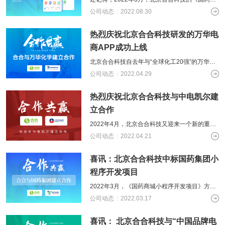
城小程序开发项目》方案在评选中成功中标，在
公司动态
2022.08.30
经过国药集团的领导、同事以及北京
热烈庆祝北京合合科技研发的万华电
商APP成功上线
北京合合科技自去年与“全球化工20强”的万华化
学建立合作，负责研发万华电商平台APP软件系
公司动态
2022.04.29
统开发项目，认真负责、兢兢业业
热烈庆祝北京合合科技与中电凯尔建
立合作
2022年4月，北京合合科技又迎来一个新的重要
国企客户——中电凯尔（CCFM，母公司为中国
公司动态
2022.04.21
电子系统工程第四建设有限公司）
喜讯：北京合合科技中标国药集团小
程序开发项目
2022年3月，《国药商城小程序开发项目》方案
评选尘埃落定，经过激烈的公开招标角逐，北京
公司动态
2022.03.17
合合科技凭借自身超强的技术实力、
喜讯： 北京合合科技与“中国品牌电