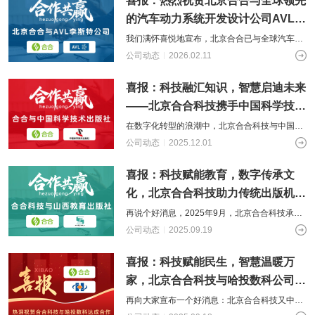
喜报：热烈祝贺北京合合与全球领先
供基
的智
大型网
挖掘
开发
间的
控，
物联
网解
于大
AI开发
能应
站开发
数据
和构
距离
关于
的汽车动力系统开发设计公司AVL达
提升
网
决方
模型
用开
价
社交解决方案
建自
金融
的
成合作
智能
案
我们满怀喜悦地宣布，北京合合已与全球汽车及
发
值，
定义
UI设
服务
智能物联网
AIGC
物联
实现
驱动
的功
18600118988
(wx)
动力系统技术领域的领导者——AVL李斯特公司
计
公司动态
2026.02.11
效
互联网金融解决方案
应用
网定
万物
业务
能与
正式达成合作。这是公司发展历程中的
率，
用户
全国统一咨询电话
定制
制开
互
UI设计
决策
服务
引领
研
开发
发，
喜报：科技融汇知识，智慧启迪未来
联，
智能
大数据解决方案
金融
究、
帮助
推动
化
科技
界面
——北京合合科技携手中国科学技术
客户
智慧
新时
布
实现
物联网解决方案
生活
出版社，共推教育数字化新篇
在数字化转型的浪潮中，北京合合科技与中国科
代
局、
软件
与产
学技术出版社达成重要合作，双方聚焦教育领
色彩
公司动态
2025.12.01
和硬
业升
搭配
域，共同研发并推出新一代教育软件平台，
件的
级
到交
链接
喜报：科技赋能教育，数字传承文
互设
计的
化，北京合合科技助力传统出版机构
全方
数字化转型
位解
再说个好消息，2025年9月，北京合合科技承接
决方
了山西教育出版社官网升级项目，双方将共同打
公司动态
2025.09.19
案
造集热点资讯、图书推荐、文化传播
喜报：科技赋能民生，智慧温暖万
家，北京合合科技与哈投数科公司达
成合作
再向大家宣布一个好消息：北京合合科技又中标
一新项目。北京合合科技与哈投数字科技公司正