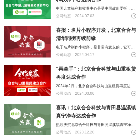
中国儿童福利和收养中心是受中国政府委托，负
责涉外收养具体事务，承担社会福利机构儿童养
公司动态
2024.07.03
育和国内收养部分具体工作，是儿童回归
喜报：名片小程序开发，北京合合与
清华同衡再续前缘
电子名片制作小程序，是非常有意义的，它可以
帮助提升个人专业形象，可以让个人更加灵活的
公司动态
2024.04.17
展示自己的信息和特点。与传统的纸版名
“再牵手”：北京合合科技与山重租赁
再度达成合作
2024年2月，北京合合科技与山重租赁再度达成
合作，承接开发山重租赁APP营业日报项目的再
公司动态
2024.03.06
次开发工作。这是山重租赁对北京
喜讯：北京合合科技与青田县温溪镇
真宁净寺达成合作
热烈庆贺北京合合科技与青田县温溪镇真宁净寺
达成合作，主要是共同研发《弘愿之音
公司动态
2023.12.20
APP+PC》项目，为弘扬佛教文化做出贡献，