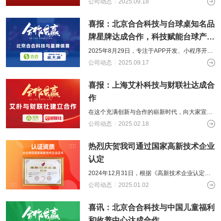
公司动态
2025.09.18
式达成合作，合作内容主要是供热民生服
喜报：北京合合科技与台球桌知名品
牌星牌达成合作，科技赋能台球产业
升级
2025年8月29日，专注于APP开发、小程序开发
的北京合合科技又合作了新的知名品牌——星牌
公司动态
2025.09.17
（台球行业世界知名品牌），这
喜报：上海艾朴科技与财联社达成合
作
在这个充满创新与合作的崭新时代，向大家宣布
一项重大喜报：上海艾朴科技与财联社正式达成
公司动态
2025.02.18
合作！这是双方在“媒体+科技”领域深
热烈庆贺我司通过国家高新技术企业
认定
2024年12月31日，根据《高新技术企业认定管
理办法》（国科发火〔2016〕32号）和《高新
公司动态
2025.01.02
技术企业认定管理工作指引》
喜讯：北京合合科技与中国儿童福利
和收养中心达成合作