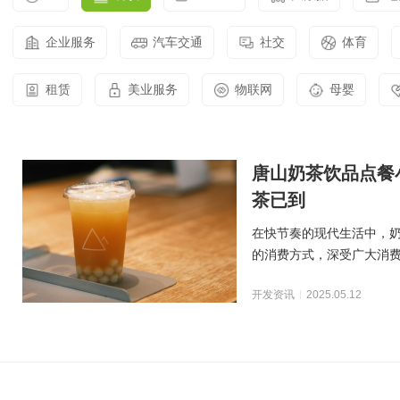
智能物联网定制开发，帮助客户实
在线教育解决方案
现软件和硬件的链接
AI开发
关于
企业服务
汽车交通
社交
体育
UI设计
社交解决方案
用户研究、界面布局、色彩搭配到
智能物联网
交互设计的全方位解决方案
18600118988
(wx)
租赁
美业服务
物联网
母婴
互联网金融解决方案
全国统一咨询电话
UI设计
大数据解决方案
唐山奶茶饮品点餐
物联网解决方案
茶已到
在快节奏的现代生活中，
的消费方式，深受广大消
模式往往存在排队等待
开发资讯
2025.05.12