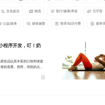
实现万物互联，推动智慧生活与产
业升级
文化娱乐
物流
医疗/健康/养老
元宇宙
公益/政务
婚丧嫁娶
智库/知识付费
接单/
小程序开发，叮！奶
奶茶饮品以其丰富的口味和便捷
费者的喜爱。然而，传统的点餐