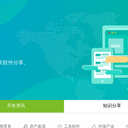
电子商务解决方案
为企业打造全方位线上交易与服务
O2O解决方案
平台
无缝连接线上与线下，打造一体化
在线教育解决方案
消费体验
构建高效便捷的远程学习平台
关软件分享。
社交解决方案
构建高效互动的交流平台，拉近人
与人之间的距离
互联网金融解决方案
融合大数据风控，提升金融服务效
率，引领金融科技新时代
开发资讯
知识分享
大数据解决方案
挖掘数据价值，驱动业务决策智能
化
商零售
房产家居
工具软件
物联网解决方案
环保产业