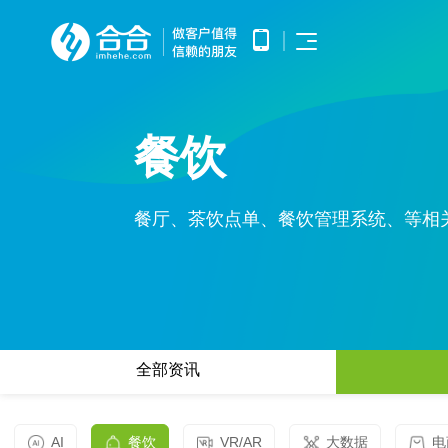
首页
APP开发
APP产品调研、需求分析、UE/UI
餐饮
小程序开发
设计、产品研发、测试、部署上线
优势
提供微信原生框架小程序开发技术
网站开发
服务
提供全面的WEB开发技术服务，
涵盖企业官网建设、HTML5应用
餐厅、茶饮点单、餐饮管理系统、等相
服务
开发、手机微网站制作以及中大型
公众号开发
网站开发
基于微信公众平台所提供的接口与
APP开发
案例
功能，开发和构建自定义的功能与
服务
鸿蒙APP开发
小程序开发
基于华为鸿蒙操作系统的智能应用
方案
开发
网站开发
全部资讯
AI开发
电子商务解决方案
HHSHOP
为企业提供基于大模型的AIGC应
公众号开发
用定制开发
O2O解决方案
洞察
智能物联网
AI
餐饮
VR/AR
大数据
电
鸿蒙APP开发