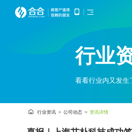
首页
APP开发
APP产品调研、需求分析、UE/UI
小程序开发
设计、产品研发、测试、部署上线
行业
优势
提供微信原生框架小程序开发技术
网站开发
服务
提供全面的WEB开发技术服务，
涵盖企业官网建设、HTML5应用
服务
开发、手机微网站制作以及中大型
公众号开发
网站开发
基于微信公众平台所提供的接口与
APP开发
看看行业内又发生
案例
功能，开发和构建自定义的功能与
服务
鸿蒙APP开发
小程序开发
基于华为鸿蒙操作系统的智能应用
方案
开发
网站开发
AI开发
电子商务解决方案
行业资讯
公司动态
资讯详情
HHSHOP
为企业提供基于大模型的AIGC应
公众号开发
用定制开发
O2O解决方案
洞察
智能物联网
鸿蒙APP开发