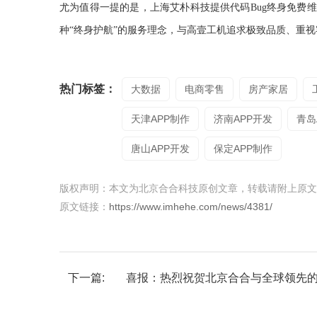
尤为值得一提的是，上海艾朴科技提供代码
Bug终身免
种“终身护航”的服务理念，与高壹工机追求极致品质、重
热门标签：
大数据
电商零售
房产家居
天津APP制作
济南APP开发
青岛
唐山APP开发
保定APP制作
版权声明：本文为北京合合科技原创文章，转载请附上原文
原文链接：
https://www.imhehe.com/news/4381/
下一篇:
喜报：热烈祝贺北京合合与全球领先的