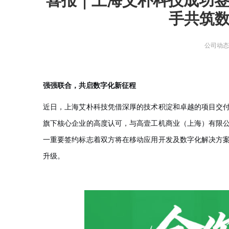
喜报｜上海艾朴科技成功
智能物联网定制开发，帮助客户实
在线教育解决方案
手共筑
现软件和硬件的链接
AI开发
关于
UI设计
社交解决方案
用户研究、界面布局、色彩搭配到
智能物联网
公司动
交互设计的全方位解决方案
18600118988
(wx)
互联网金融解决方案
全国统一咨询电话
UI设计
大数据解决方案
强强联合，共启数字化新征程
物联网解决方案
近日，上海艾朴科技凭借深厚的技术积淀和卓越的项目交
旗下核心企业的高度认可，与高壹工机商业（上海）有限
一重要签约标志着双方将在移动应用开发及数字化解决方
升级。