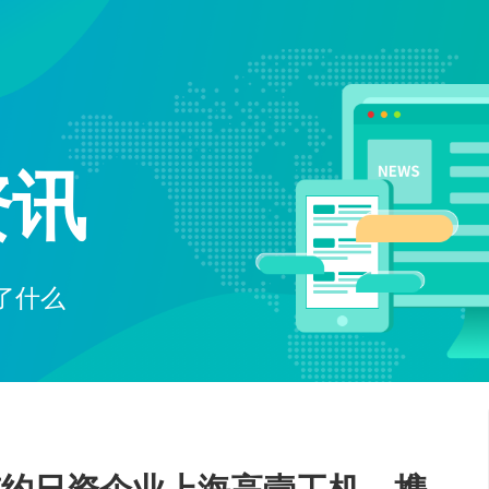
电子商务解决方案
为企业打造全方位线上交易与服务
O2O解决方案
平台
资讯
无缝连接线上与线下，打造一体化
在线教育解决方案
消费体验
构建高效便捷的远程学习平台
社交解决方案
构建高效互动的交流平台，拉近人
了什么
与人之间的距离
互联网金融解决方案
融合大数据风控，提升金融服务效
率，引领金融科技新时代
大数据解决方案
挖掘数据价值，驱动业务决策智能
化
物联网解决方案