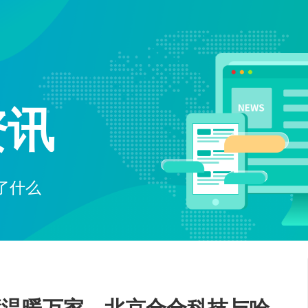
电子商务解决方案
为企业打造全方位线上交易与服务
O2O解决方案
平台
资讯
无缝连接线上与线下，打造一体化
在线教育解决方案
消费体验
构建高效便捷的远程学习平台
社交解决方案
构建高效互动的交流平台，拉近人
了什么
与人之间的距离
互联网金融解决方案
融合大数据风控，提升金融服务效
率，引领金融科技新时代
大数据解决方案
挖掘数据价值，驱动业务决策智能
化
物联网解决方案