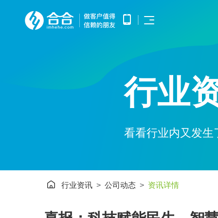
首页
APP开发
APP产品调研、需求分析、UE/UI
小程序开发
设计、产品研发、测试、部署上线
行业
优势
提供微信原生框架小程序开发技术
网站开发
服务
提供全面的WEB开发技术服务，
涵盖企业官网建设、HTML5应用
服务
开发、手机微网站制作以及中大型
公众号开发
网站开发
基于微信公众平台所提供的接口与
APP开发
看看行业内又发生
案例
功能，开发和构建自定义的功能与
服务
鸿蒙APP开发
小程序开发
基于华为鸿蒙操作系统的智能应用
方案
开发
网站开发
AI开发
电子商务解决方案
行业资讯
公司动态
资讯详情
HHSHOP
为企业提供基于大模型的AIGC应
公众号开发
用定制开发
O2O解决方案
洞察
智能物联网
鸿蒙APP开发