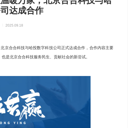
慧温暖万家，北京合合科技与哈
实现万物互联，推动智慧生活与产
公司达成合作
业升级
态
2025.09.18
。北京合合科技与哈投数字科技公司正式达成合作，合作内容主要
合，也是北京合合科技服务民生、贡献社会的新尝试。