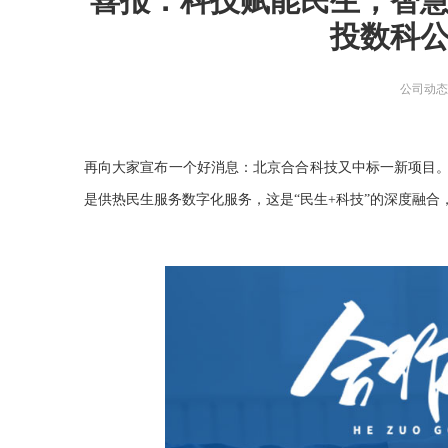
喜报：科技赋能民生，智
智能物联网定制开发，帮助客户实
在线教育解决方案
投数科
现软件和硬件的链接
AI开发
关于
UI设计
社交解决方案
用户研究、界面布局、色彩搭配到
智能物联网
公司动
交互设计的全方位解决方案
18600118988
(wx)
互联网金融解决方案
全国统一咨询电话
UI设计
大数据解决方案
再向大家宣布一个好消息：北京合合科技又中标一新项目
物联网解决方案
是供热民生服务数字化服务，这是
“民生+科技”的深度融