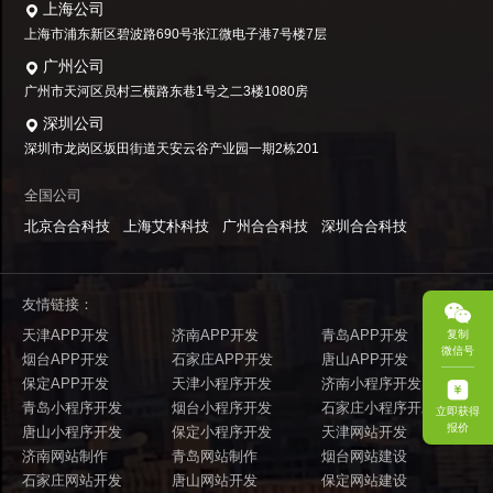
上海公司
上海市浦东新区碧波路690号张江微电子港7号楼7层
广州公司
广州市天河区员村三横路东巷1号之二3楼1080房
深圳公司
深圳市龙岗区坂田街道天安云谷产业园一期2栋201
全国公司
北京合合科技
上海艾朴科技
广州合合科技
深圳合合科技
友情链接：
天津APP开发
济南APP开发
青岛APP开发
复制
微信号
烟台APP开发
石家庄APP开发
唐山APP开发
保定APP开发
天津小程序开发
济南小程序开发
青岛小程序开发
烟台小程序开发
石家庄小程序开发
立即获得
报价
唐山小程序开发
保定小程序开发
天津网站开发
济南网站制作
青岛网站制作
烟台网站建设
石家庄网站开发
唐山网站开发
保定网站建设