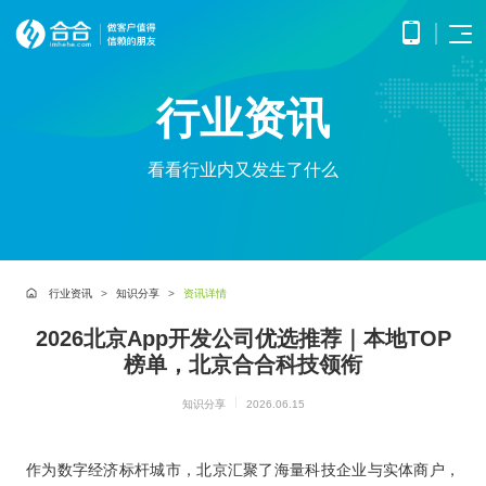
首页
行业资讯
APP
电子
开发
商务
优势
小程
O2O
看看行业内又发生了什么
APP
解决
序开
解决
产品
网站
方案
在线
发
方案
调
为企
开发
教育
服务
提供
无缝
研、
业打
提供全
解决
微信
连接
需求
造全
面的
方案
原生
线上
分
公众
社交
APP开发
方位
WEB开
案例
构建
框架
与线
析、
号开
解决
线上
发技术
行业资讯
知识分享
资讯详情
高效
小程
下，
UE/UI
交易
发
方案
服务，
便捷
小程序开发
序开
打造
设
与服
涵盖企
基于
构建
的远
方案
2026北京App开发公司优选推荐｜本地TOP
发技
一体
计、
鸿蒙
互联
务平
业官网
微信
高效
程学
术服
化消
产品
APP
网金
榜单，北京合合科技领衔
台
网站开发
建设、
公众
互动
习平
务
费体
研
开发
融解
HTML5
平台
的交
电子商务解决方案
台
验
发、
HHSHOP
基于
应用开
决方
所提
流平
知识分享
2026.06.15
AI开
大数
测
公众号开发
华为
发、手
供的
台，
案
试、
发
据解
O2O解决方案
鸿蒙
机微网
接口
拉近
融合
部署
为企
决方
洞察
操作
站制作
与功
人与
鸿蒙APP开发
大数
上线
业提
作为数字经济标杆城市，北京汇聚了海量科技企业与实体商户，
案
系统
以及中
能，
人之
智能
物联
据风
在线教育解决方案