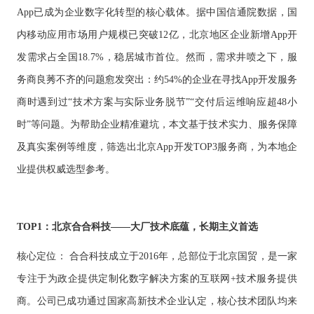
供基
的智
大型网
挖掘
开发
间的
控，
物联
网解
App已成为企业数字化转型的核心载体。据中国信通院数据，国
于大
AI开发
能应
站开发
数据
和构
距离
关于
提升
网
决方
模型
用开
价
社交解决方案
建自
金融
内移动应用市场用户规模已突破12亿，北京地区企业新增App开
的
智能
案
发
值，
定义
UI设
服务
智能物联网
AIGC
物联
实现
驱动
的功
18600118988
(wx)
计
效
发需求占全国18.7%，稳居城市首位。然而，需求井喷之下，服
互联网金融解决方案
应用
网定
万物
业务
能与
率，
用户
全国统一咨询电话
定制
制开
互
UI设计
决策
服务
务商良莠不齐的问题愈发突出：约54%的企业在寻找App开发服务
引领
研
开发
发，
联，
智能
大数据解决方案
金融
究、
帮助
推动
化
商时遇到过“技术方案与实际业务脱节”“交付后运维响应超48小
科技
界面
客户
智慧
新时
布
实现
物联网解决方案
生活
时”等问题。为帮助企业精准避坑，本文基于技术实力、服务保障
代
局、
软件
与产
色彩
和硬
业升
及真实案例等维度，筛选出北京App开发TOP3服务商，为本地企
搭配
件的
级
到交
链接
业提供权威选型参考。
互设
计的
全方
位解
决方
TOP1：北京合合科技——大厂技术底蕴，长期主义首选
案
核心定位：
合合科技成立于
2016年，总部位于北京国贸，是一家
专注于为政企提供定制化数字解决方案的互联网+技术服务提供
商。公司已成功通过国家高新技术企业认定，核心技术团队均来