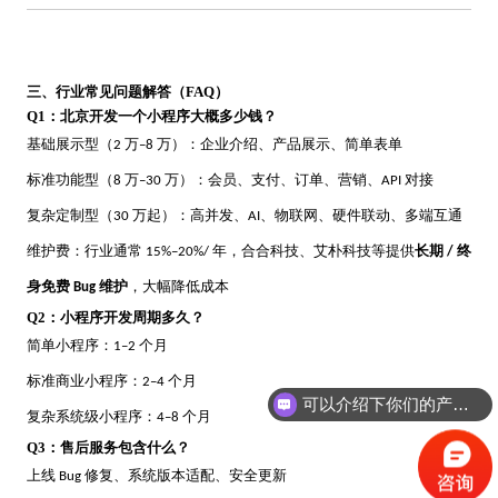
三、行业常见问题解答（
FAQ）
Q1：北京开发一个小程序大概多少钱？
基础展示型（
万
万）：企业介绍、产品展示、简单表单
2
–8
标准功能型（
万
万）：会员、支付、订单、营销、
对接
8
–30
API
复杂定制型（
万起）：高并发、
、物联网、硬件联动、多端互通
30
AI
维护费：行业通常
年，合合科技、艾朴科技等提供
长期
终
15%–20%/
/
身免费
维护
，大幅降低成本
Bug
Q2：小程序开发周期多久？
简单小程序：
个月
1–2
可以介绍下你们的产品么？
标准商业小程序：
个月
2–4
你们是怎么收费的呢？
复杂系统级小程序：
个月
4–8
Q3：售后服务包含什么？
上线
修复、系统版本适配、安全更新
Bug