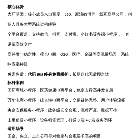
核心优势
大厂基因：核心成员来自百度、
、新浪微博等一线互联网公司，创
360
始人具备大型系统架构经验
全平台覆盖：支持微信、抖音、支付宝、小红书等多端小程序，一套
逻辑高效交付
高并发与稳定性：擅长电商、
、医疗、金融等高流量场景，系统
O2O
响应毫秒级
独家售后：
代码
终身免费维护
，长期迭代无后顾之忧
Bug
标杆案例
国药商城小程序：医药健康电商平台，稳定支撑高并发交易
万华电商小程序：综合性电商平台，交易链路完整、用户体验流畅
央企安保服务小程序：政务级安全合规，流程严谨、数据可控
山重租赁小程序：设备租赁管理，打通
端
端业务闭环
B
+ C
适用场景
国企、央企、上市公司等对稳定与合规要求高的项目