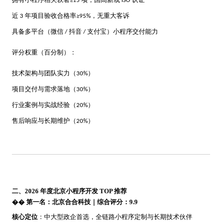
拥有小程序相关软著
项，国高新或
认证
≥15
ISO
近
年项目验收合格率
，无重大客诉
3
≥95%
具备多平台（微信
抖音
支付宝）小程序交付能力
/
/
评分权重（百分制）：
技术架构与团队实力（
）
30%
项目交付与需求落地（
）
30%
行业案例与实战经验（
）
20%
售后响应与长期维护（
）
20%
二、
2026 年度北京小程序开发 TOP 推荐
��
第一名：北京合合科技｜综合评分：
9.
9
核心定位
：中大型政企首选，全链路小程序定制与长期技术伙伴