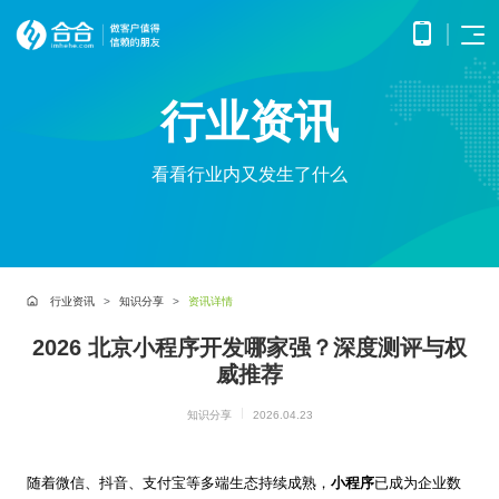
首页
行业资讯
APP
电子
开发
商务
优势
小程
O2O
看看行业内又发生了什么
APP
解决
序开
解决
产品
网站
方案
在线
发
方案
调
为企
开发
教育
服务
提供
无缝
研、
业打
提供全
解决
微信
连接
需求
造全
面的
方案
原生
线上
分
公众
社交
APP开发
方位
WEB开
案例
构建
框架
与线
析、
号开
解决
线上
发技术
行业资讯
知识分享
资讯详情
高效
小程
下，
UE/UI
交易
发
方案
服务，
便捷
小程序开发
序开
打造
设
与服
涵盖企
基于
构建
的远
方案
2026 北京小程序开发哪家强？深度测评与权
发技
一体
计、
鸿蒙
互联
务平
业官网
微信
高效
程学
术服
化消
产品
APP
网金
威推荐
台
网站开发
建设、
公众
互动
习平
务
费体
研
开发
融解
HTML5
平台
的交
电子商务解决方案
台
验
发、
HHSHOP
基于
应用开
决方
所提
流平
知识分享
2026.04.23
AI开
大数
测
公众号开发
华为
发、手
供的
台，
案
试、
发
据解
O2O解决方案
鸿蒙
机微网
接口
拉近
融合
部署
为企
决方
洞察
操作
站制作
与功
人与
鸿蒙APP开发
大数
上线
业提
随着微信、抖音、支付宝等多端生态持续成熟，
小程序
已成为企业数
案
系统
以及中
能，
人之
智能
物联
据风
在线教育解决方案