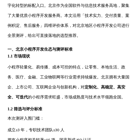
供基
的智
大型网
挖掘
开发
间的
控，
物联
网解
于大
字化转型的标配入口。北京作为全国软件与信息技术服务高地，聚集
AI开发
能应
站开发
数据
和构
距离
关于
提升
网
决方
模型
用开
价
社交解决方案
建自
金融
了大量优质小程序开发服务商。本文沿用「技术实力、交付质量、案
的
智能
案
发
值，
定义
UI设
服务
智能物联网
AIGC
物联
实现
驱动
的功
18600118988
(wx)
计
效
例积淀、售后服务」四维评价体系，对北京地区小程序开发公司进行
互联网金融解决方案
应用
网定
万物
业务
能与
率，
用户
全国统一咨询电话
定制
制开
互
UI设计
决策
服务
引领
全景测评，给出可直接落地的选型推荐。
研
开发
发，
联，
智能
大数据解决方案
金融
究、
帮助
推动
化
科技
界面
客户
智慧
一、北京小程序开发生态与测评标准
新时
布
实现
物联网解决方案
生活
1.1 市场现状
代
局、
软件
与产
色彩
和硬
业升
小程序轻量化、易传播、成本可控的特点，让零售、本地生活、政
搭配
件的
级
到交
链接
务、医疗、金融、工业物联网等行业需求持续爆发。北京拥有大量国
互设
计的
企、上市公司、互联网企业与创新机构，对
定制化、高稳定、高安
全方
位解
全、可迭代
的小程序需求旺盛，市场成熟度与技术水平领跑全国。
决方
案
1.2 筛选与评分标准
本次测评入围门槛：
成立
年，专职技术团队
人
≥3
≥30