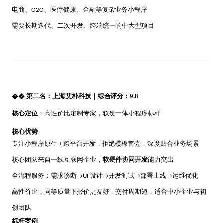
电商、
、医疗健康、金融等复杂业务小程序
O2O
需要长期迭代、二次开发、跨端统一的中大型项目
��
第二名：上海艾朴科技｜综合评分：
9.
8
核心定位
：高性价比定制专家，软硬一体小程序标杆
核心优势
专注小程序原生
跨平台开发，拒绝模板套壳，深度贴合业务场景
+
核心团队来自一线互联网企业，
软硬件协同开发
能力突出
全流程服务：需求诊断
设计
开发测试
部署上线
运维优化
→UI
→
→
→
高性价比：同等质量下报价更友好，交付周期短，适合中小企业与初
创团队
标杆案例