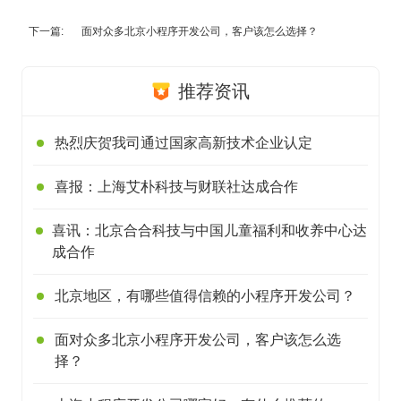
下一篇:
面对众多北京小程序开发公司，客户该怎么选择？
推荐资讯
热烈庆贺我司通过国家高新技术企业认定
喜报：上海艾朴科技与财联社达成合作
喜讯：北京合合科技与中国儿童福利和收养中心达
成合作
北京地区，有哪些值得信赖的小程序开发公司？
面对众多北京小程序开发公司，客户该怎么选
择？