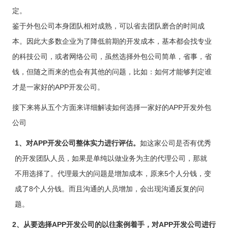
供基
的智
大型网
挖掘
开发
间的
控，
物联
网解
于大
AI开发
定。
能应
站开发
数据
和构
距离
关于
提升
网
决方
模型
用开
价
社交解决方案
建自
金融
鉴于外包公司本身团队相对成熟，可以省去团队磨合的时间成
的
智能
案
发
值，
定义
UI设
服务
智能物联网
AIGC
物联
实现
驱动
的功
18600118988
(wx)
计
效
本。因此大多数企业为了降低前期的开发成本，基本都会找专业
互联网金融解决方案
应用
网定
万物
业务
能与
率，
用户
全国统一咨询电话
定制
制开
互
UI设计
决策
服务
的科技公司，或者网络公司，虽然选择外包公司简单，省事，省
引领
研
开发
发，
联，
智能
大数据解决方案
金融
究、
帮助
钱，但随之而来的也会有其他的问题，比如：如何才能够判定谁
推动
化
科技
界面
客户
智慧
新时
布
才是一家好的APP开发公司。
实现
物联网解决方案
生活
代
局、
软件
与产
色彩
和硬
业升
接下来将从五个方面来详细解读如何选择一家好的APP开发外包
搭配
件的
级
到交
链接
公司
互设
计的
1、对APP开发公司整体实力进行评估。
如这家公司是否有优秀
全方
位解
的开发团队人员，如果是单纯以做业务为主的代理公司，那就
决方
案
不用选择了。代理最大的问题是增加成本，原来5个人分钱，变
成了8个人分钱。而且沟通的人员增加，会出现沟通反复的问
题。
2、从要选择APP开发公司的以往案例着手，对APP开发公司进行