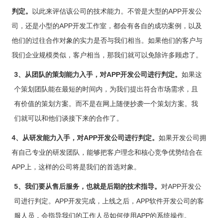
判定。
以此来评估该公司的技术能力。不管是大型的APP开发公
司，还是小型的APP开发工作室，都会有各自的成功案例，以及
他们的过往合作对象的实力是否与我们相当。如果他们的客户与
我们企业规模类似，客户相当，那我们就可以免除许多顾虑了。
3、从团队的策划能力入手，对APP开发公司进行判定。
如果这
个策划团队能在最短的时间内，为我们提出符合市场需求，且
有价值的策划方案。而不是在网上随便抄袭一个策划方案。我
们就可以和他们谈接下来的合作了。
4、从研发能力入手，对APP开发公司进行判定。
如果开发公司拥
有自己专业的研发团队，能够把客户理念和核心竞争优势结合在
APP上，这样的公司将是我们的首选对象。
5、我们要从售后服务，也就是后期的技术指导。
对APP开发公
司进行判定。APP开发完成，上线之后，APP软件开发公司的客
服人员，会指导我们的工作人员如何使用APP的系统操作。