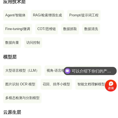
应用技术层
Agent/智能体
RAG/检索增强生成
Prompt/提示词工程
Fine-tuning/微调
COT/思维链
数据抓取
数据清洗
数据向量
访问控制
模型层
可以介绍下你们的产品么？
大型语言模型（LLM）
视角-语言模型
语音-语言模型
你们是怎么收费的呢？
图片识别 OCR 模型
召回、排序小模型
智能文档理解模型
多模态检测与分割模型
云原生层