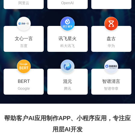
阿里云
OpenAI
文心一言
讯飞星火
盘古
百度
科大讯飞
华为
BERT
混元
智谱清言
Google
腾讯
智谱华章
帮助客户AI应用制作APP、小程序应用，专注应
用层AI开发