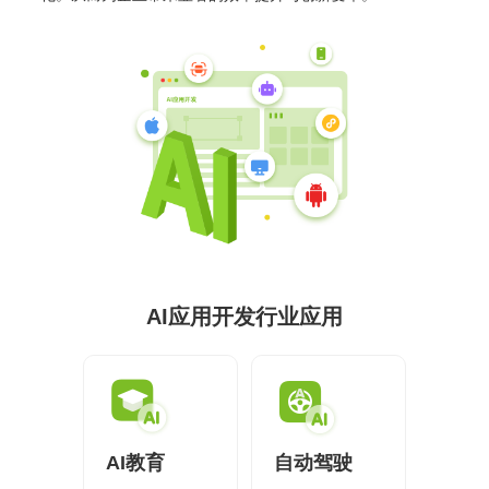
供基
的智
大型网
挖掘
开发
间的
控，
物联
网解
于大
AI开发
能应
站开发
数据
和构
距离
提升
网
决方
模型
用开
价
建自
金融
的
智能
案
发
值，
定义
UI设
服务
智能物联网
AIGC
物联
实现
驱动
的功
计
效
应用
网定
万物
业务
能与
率，
用户
定制
制开
互
UI设计
决策
服务
引领
研
开发
发，
联，
智能
金融
究、
帮助
推动
化
科技
界面
客户
智慧
案例
新时
布
实现
生活
代
局、
软件
与产
色彩
和硬
业升
方案
搭配
件的
级
到交
链接
互设
电子商务解决方案
计的
HHSHOP
全方
AI应用开发行业应用
位解
O2O解决方案
决方
洞察
案
在线教育解决方案
关于
社交解决方案
AI教育
自动驾驶
18600118988
(wx)
互联网金融解决方案