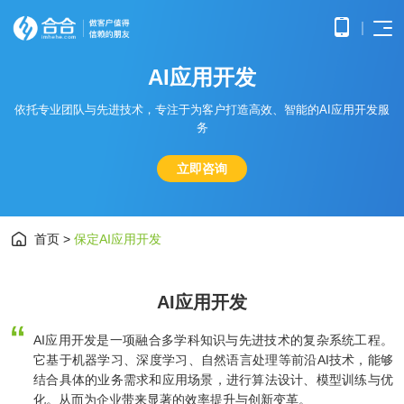
A
I
应
用
开
发
首页
APP
电子
依托专业团队与先进技术，专注于为客户打造高效、智能的AI应用开发服
开发
商务
务
优势
小程
O2O
APP
解决
序开
解决
产品
网站
方案
在线
立即咨询
发
方案
调
为企
开发
教育
服务
提供
无缝
研、
业打
提供全
解决
微信
连接
需求
造全
面的
方案
原生
线上
分
公众
社交
APP开发
方位
WEB开
构建
框架
与线
析、
号开
解决
首页
>
保定AI应用开发
线上
发技术
高效
小程
下，
UE/UI
交易
发
方案
服务，
便捷
小程序开发
序开
打造
设
与服
涵盖企
基于
构建
的远
发技
一体
计、
鸿蒙
互联
务平
业官网
微信
高效
程学
术服
化消
产品
APP
网金
AI应用开发
台
网站开发
建设、
公众
互动
习平
务
费体
研
开发
融解
HTML5
平台
的交
台
验
发、
基于
应用开
决方
所提
流平
AI开
大数
AI应用开发是一项融合多学科知识与先进技术的复杂系统工程。
测
公众号开发
华为
发、手
供的
台，
案
试、
发
据解
它基于机器学习、深度学习、自然语言处理等前沿AI技术，能够
鸿蒙
机微网
接口
拉近
融合
部署
为企
决方
操作
结合具体的业务需求和应用场景，进行算法设计、模型训练与优
站制作
与功
人与
鸿蒙APP开发
大数
上线
业提
案
系统
以及中
能，
人之
智能
物联
化。从而为企业带来显著的效率提升与创新变革。
据风