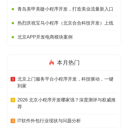
青岛美甲美睫小程序开发，打造美业流量新入口
热烈庆祝宝马小程序（北京合合科技开发）上线
北京APP开发电商模块案例
本月热门
北京上门服务平台小程序开发，科技驱动，一键
1
到家
2026 北京小程序开发哪家强？深度测评与权威推
2
荐
IT软件外包行业现状与问题分析
3