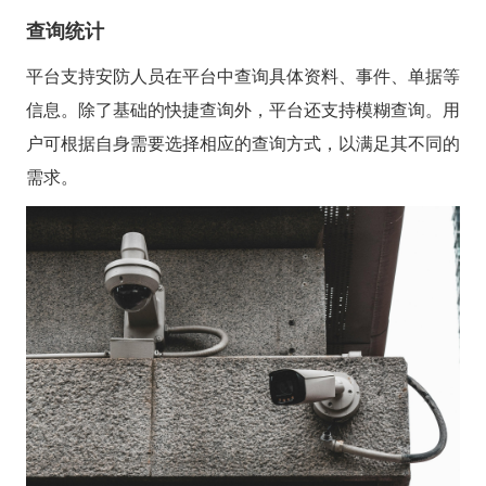
查询统计
平台支持安防人员在平台中查询具体资料、事件、单据等
信息。除了基础的快捷查询外，平台还支持模糊查询。用
户可根据自身需要选择相应的查询方式，以满足其不同的
需求。