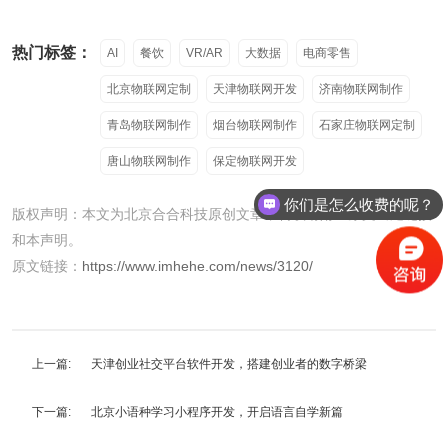
热门标签：
AI
餐饮
VR/AR
大数据
电商零售
北京物联网定制
天津物联网开发
济南物联网制作
青岛物联网制作
烟台物联网制作
石家庄物联网定制
唐山物联网制作
保定物联网开发
你们是怎么收费的呢？
现在有优惠活动么？
版权声明：本文为北京合合科技原创文章，转载请附上原文出处链接
和本声明。
原文链接：
https://www.imhehe.com/news/3120/
上一篇:
天津创业社交平台软件开发，搭建创业者的数字桥梁
下一篇:
北京小语种学习小程序开发，开启语言自学新篇