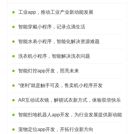
工业app，推动工业产业新动能发展
智能穿戴小程序，记录点滴生活
智能水表小程序，智能化解决资源难题
洗衣机小程序，智能解决洗衣问题
智能灯控app开发，照亮未来
“便利”就是触手可及，售卖机小程序开发
AR互动试衣镜，解锁试衣新方式，体验双倍快乐
智能扫地机器人app开发，为行业发展提供新动能
宠物定位app开发，开拓行业新方向