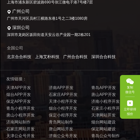
上海市浦东新区碧波路690号张江微电子港7号楼7层
广州公司
广州市天河区员村三横路东巷1号之二3楼1080房
深圳公司
深圳市龙岗区坂田街道天安云谷产业园一期2栋201
全国公司
北京合合科技
上海艾朴科技
广州合合科技
深圳合合科技
友情链接：
天津APP开发
济南APP开发
青岛APP开发
复制
微信号
烟台APP开发
石家庄APP开发
唐山APP开发
保定APP开发
天津小程序开发
济南小程序开发
青岛小程序开发
烟台小程序开发
石家庄小程序开发
立即获得
报价
唐山小程序开发
保定小程序开发
天津网站开发
济南网站制作
青岛网站制作
烟台网站建设
石家庄网站开发
唐山网站开发
保定网站建设
天津公众号开发
济南公众号开发
青岛公众号制作