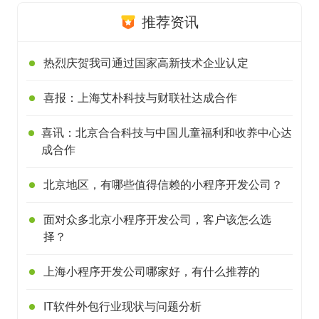
推荐资讯
热烈庆贺我司通过国家高新技术企业认定
喜报：上海艾朴科技与财联社达成合作
喜讯：北京合合科技与中国儿童福利和收养中心达
成合作
北京地区，有哪些值得信赖的小程序开发公司？
面对众多北京小程序开发公司，客户该怎么选
择？
上海小程序开发公司哪家好，有什么推荐的
IT软件外包行业现状与问题分析