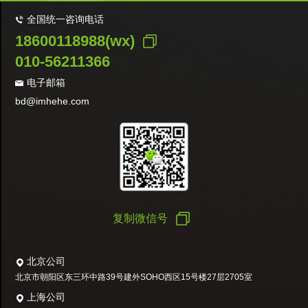
全国统一咨询电话
18600118988(wx)
010-56211366
电子邮箱
bd@imhehe.com
复制微信号
北京公司
北京市朝阳区东三环中路39号建外SOHO西区15号楼27层2705室
上海公司