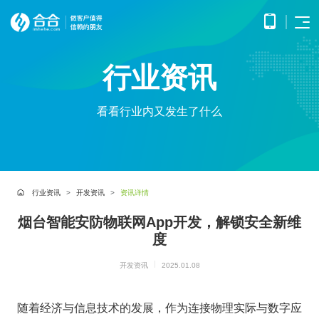
首页
行业资讯
APP
电子
开发
商务
优势
小程
O2O
看看行业内又发生了什么
APP
解决
序开
解决
产品
网站
方案
在线
发
方案
调
为企
开发
教育
服务
提供
无缝
研、
业打
提供全
解决
微信
连接
需求
造全
面的
方案
原生
线上
分
公众
社交
APP开发
方位
WEB开
案例
构建
框架
与线
析、
号开
解决
线上
发技术
行业资讯
开发资讯
资讯详情
高效
小程
下，
UE/UI
交易
发
方案
服务，
便捷
小程序开发
序开
打造
设
与服
涵盖企
基于
构建
的远
方案
烟台智能安防物联网App开发，解锁安全新维
发技
一体
计、
鸿蒙
互联
务平
业官网
微信
高效
程学
术服
化消
产品
APP
网金
度
台
网站开发
建设、
公众
互动
习平
务
费体
研
开发
融解
HTML5
平台
的交
电子商务解决方案
台
验
发、
HHSHOP
基于
应用开
决方
所提
流平
开发资讯
2025.01.08
AI开
大数
测
公众号开发
华为
发、手
供的
台，
案
试、
发
据解
O2O解决方案
鸿蒙
机微网
接口
拉近
融合
部署
为企
决方
洞察
操作
站制作
与功
人与
鸿蒙APP开发
大数
上线
随着经济与信息技术的发展，作为连接物理实际与数字应
业提
案
系统
以及中
能，
人之
智能
物联
据风
在线教育解决方案