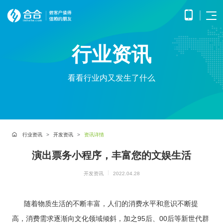
首页
行业资讯
APP
电子
开发
商务
优势
小程
O2O
看看行业内又发生了什么
APP
解决
序开
解决
产品
网站
方案
在线
发
方案
调
为企
开发
教育
服务
提供
无缝
研、
业打
提供全
解决
微信
连接
需求
造全
面的
方案
原生
线上
分
公众
社交
APP开发
方位
WEB开
案例
构建
框架
与线
析、
号开
解决
线上
发技术
行业资讯
开发资讯
资讯详情
高效
小程
下，
UE/UI
交易
发
方案
服务，
便捷
小程序开发
序开
打造
设
与服
涵盖企
基于
构建
的远
方案
发技
演出票务小程序，丰富您的文娱生活
一体
计、
鸿蒙
互联
务平
业官网
微信
高效
程学
术服
化消
产品
APP
网金
台
网站开发
建设、
公众
互动
习平
务
费体
研
开发
融解
开发资讯
2022.04.28
HTML5
平台
的交
电子商务解决方案
台
验
发、
HHSHOP
基于
应用开
决方
所提
流平
AI开
大数
测
公众号开发
华为
发、手
供的
台，
案
试、
发
据解
O2O解决方案
鸿蒙
机微网
接口
拉近
随着物质生活的不断丰富，人们的消费水平和意识不断提
融合
部署
为企
决方
洞察
操作
站制作
与功
人与
鸿蒙APP开发
大数
上线
业提
案
系统
以及中
高，消费需求逐渐向文化领域倾斜，加之95后、00后等新世代群
能，
人之
智能
物联
据风
在线教育解决方案