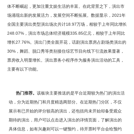
供基
的智
大型网
挖掘
开发
间的
控，
物联
网解
于大
AI开发
体不断崛起，更加注重文娱生活的丰富。在此背景之下，演出市
能应
站开发
数据
和构
距离
关于
提升
网
决方
模型
用开
价
社交解决方案
建自
金融
场涌现出新的发展活力，发展空间不断拓展。数据显示，2021年
的
智能
案
发
值，
定义
UI设
服务
智能物联网
AIGC
物联
实现
驱动
的功
18600118988
(wx)
计
效
全国主要演出类型演出场次共计18.97万场，相较于上年同比增长
互联网金融解决方案
应用
网定
万物
业务
能与
率，
用户
全国统一咨询电话
定制
制开
互
UI设计
决策
服务
248.07%，演出市场总体经济规模335.85亿元，相较于上年同比
引领
研
开发
发，
联，
智能
大数据解决方案
金融
究、
帮助
增长27.76%。演出门类全面开花，话剧演出票房占剧场类演出的
推动
化
科技
界面
客户
智慧
新时
布
30%，舞蹈、脱口秀等类别接住综艺节目向线下引流效果显著，
实现
物联网解决方案
生活
代
局、
软件
与产
票房收入明显增长。演出票务小程序作为服务演出活动的工具，
色彩
和硬
业升
搭配
件的
级
主要有以下功能。
到交
链接
互设
计的
全方
位解
热门推荐
。
该板块主要推送的是平台近期较为热门的演出活
决方
案
动，分为近期热门和月度精选两部分。在近期热门分区，不仅
展示有已开始的评分较高的演出，还包括尚未开始却备受观众
期待的演出，用户可以点击进入演出的详情页面，了解演出的
具体信息，如有兴趣则可以一键预约，待开票时平台会给预约