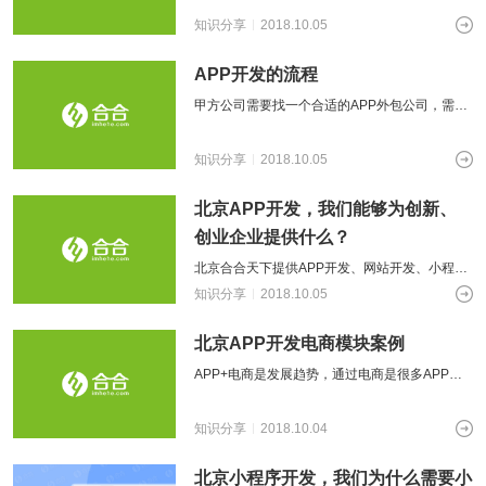
多甲方都与我们说，我们能够进行衡
知识分享
2018.10.05
APP开发的流程
甲方公司需要找一个合适的APP外包公司，需要
适当的了解乙方APP开发的流程，在各个环节进
行考核和控制，才能够保障项目的顺
知识分享
2018.10.05
北京APP开发，我们能够为创新、
创业企业提供什么？
北京合合天下提供APP开发、网站开发、小程序
开发等服务的三年多以来，我们发现，我们的很
知识分享
2018.10.05
多客户都是创业者，我所说的创业者，
北京APP开发电商模块案例
APP+电商是发展趋势，通过电商是很多APP发
展中重要的变现模式，即在APP中植入电商模
块，成为很多要开发APP的客户的
知识分享
2018.10.04
北京小程序开发，我们为什么需要小