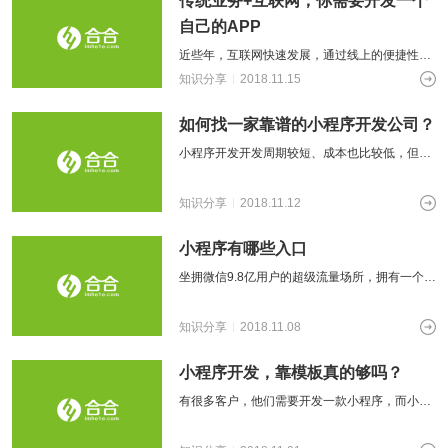
传统业务+互联网，你需要开发一个
供基
的智
大型网
挖掘
开发
间的
控，
物联
网解
于大
AI开发
能应
站开发
数据
和构
距离
关于
自己的APP
提升
网
决方
模型
用开
价
社交解决方案
建自
金融
的
智能
案
近些年，互联网快速发展，通过线上的便捷性，
发
值，
定义
UI设
服务
智能物联网
AIGC
物联
实现
驱动
的功
18600118988
(wx)
不断地颠覆着各个传统行业，似乎各个领域都出
计
知识分享
2018.11.15
效
互联网金融解决方案
应用
网定
万物
业务
能与
现了互联网的小巨头，而接下来，我们的
率，
用户
全国统一咨询电话
定制
制开
互
UI设计
决策
服务
引领
研
开发
发，
如何找一家靠谱的小程序开发公司？
联，
智能
大数据解决方案
金融
究、
帮助
推动
化
科技
界面
小程序开发开发周期较短、成本也比较低，但
客户
智慧
新时
布
实现
物联网解决方案
是，要想开发一款按照自己需求的定制化小程
生活
代
局、
软件
与产
序，却也并不是那么容易。开发小程序，也需
色彩
知识分享
2018.11.12
和硬
业升
搭配
件的
级
到交
链接
小程序有哪些入口
互设
计的
坐拥微信9.8亿用户的超级流量场所，拥有一个席
全方
卷味来三年各行业的千亿级风口，一个移动互联
位解
网时代低成本高效引流利器，微信小
决方
知识分享
2018.11.08
案
小程序开发，靠模板真的够吗？
有很多客户，他们需要开发一款小程序，而小程
序中，不乏一些电商、酒店、餐饮等行业，很多
是从传统行业向线上发展的企业，他们原