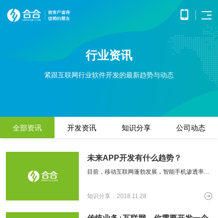
首页
行业资讯
APP
电子
开发
商务
优势
小程
O2O
紧跟互联网行业软件开发的最新趋势与动态
APP
解决
序开
解决
产品
网站
方案
在线
发
方案
调
为企
开发
教育
服务
提供
无缝
研、
业打
提供全
解决
微信
连接
需求
造全
面的
方案
原生
线上
分
公众
社交
APP开发
方位
WEB开
案例
构建
框架
与线
析、
全部资讯
开发资讯
知识分享
公司动态
号开
解决
线上
发技术
高效
小程
下，
UE/UI
交易
发
方案
服务，
便捷
小程序开发
序开
打造
设
与服
涵盖企
基于
构建
的远
方案
发技
一体
计、
鸿蒙
互联
务平
业官网
微信
高效
未来APP开发有什么趋势？
程学
术服
化消
产品
APP
网金
台
网站开发
建设、
公众
互动
习平
务
费体
研
开发
融解
HTML5
平台
目前，移动互联网蓬勃发展，智能手机渗透率基
的交
电子商务解决方案
台
验
发、
HHSHOP
基于
应用开
决方
所提
流平
本上达到顶峰，5G时代即将来临，流量资费也不
AI开
大数
测
公众号开发
华为
发、手
供的
台，
案
断下降，在物联网不断普及，电商快速
试、
发
据解
O2O解决方案
鸿蒙
机微网
知识分享
2018.11.28
接口
拉近
融合
部署
为企
决方
洞察
操作
站制作
与功
人与
鸿蒙APP开发
大数
上线
业提
案
系统
以及中
能，
人之
智能
物联
据风
在线教育解决方案