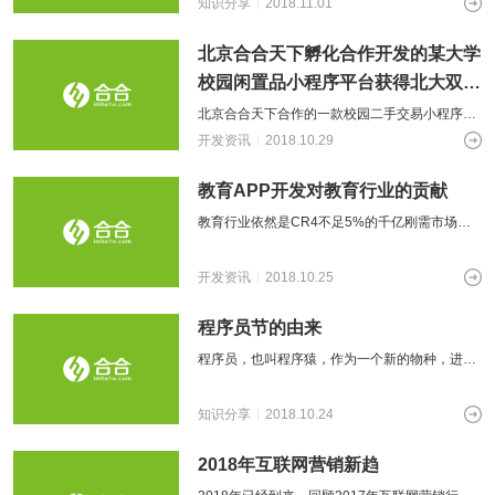
知识分享
2018.11.01
北京合合天下孵化合作开发的某大学
校园闲置品小程序平台获得北大双创
加速孵化资格
北京合合天下合作的一款校园二手交易小程序，
由北大、北科创业团队与合合天下共同开发，团
开发资讯
2018.10.29
队成员来自清华、北大、科大、滴滴、京
教育APP开发对教育行业的贡献
教育行业依然是CR4不足5%的千亿刚需市场，
教育行业市场集中度低，相对分散，成为这个行
业的重要特征，这也给想要进入教育行
开发资讯
2018.10.25
程序员节的由来
程序员，也叫程序猿，作为一个新的物种，进入
人们的视野，人们普遍对这类人群所打的标签就
是“高薪”“不花钱”“内敛”“朴实的
知识分享
2018.10.24
2018年互联网营销新趋