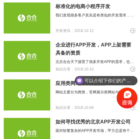
标准化的电商小程序开发
我们发现很多客户其实是有类似的开发需求，其
中是有一些共性的东西的，尤其是在一些行业，
这些东西是可以标准化的。小程序比如酒
开发资讯
2018.10.12
企业进行APP开发，APP上架需要
具备的资质
北京合合天下接受了很多开发APP的需求，也进
行过很多APP的上架，而在企业开发APP之前，
知识分享
2018.10.10
还需要了解要让APP上架，需要
可以介绍下你们的产品么？
应用类网站开发的流程
你们是怎么收费的呢？
网站主要分为两类，官网展示类网站与应用类网
站开发，官网展示类网站，模式化比较严重，多
以模板可以满足大部分客户的需求，当然
知识分享
2018.10.06
如何寻找优秀的北京APP开发公司
面对纷繁复杂的APP开发市场，甲方总是有个疑
问，该如何筛选一个优秀的APP开发公司呢？很