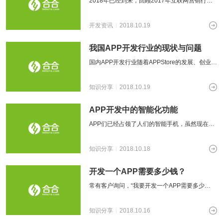
2018年已经到来，回顾2017年互联网营销行业
的发展，已经展现出一些新的趋势和方向，我们
要把握趋势、找准方向，才能够迎
开发资讯
2018.10.19
我国APP开发行业的现状与问题
国内APP开发行业随着APPStore的发展、创业投
资的加入、用户对新事物的憧憬，持续发展繁
荣。然而，也随着人们喜新厌旧
知识分享
2018.10.19
APP开发中的智能化功能
APP们已经占领了人们的智能手机，虽然现在你
的时间在被无限的碎片化，但是手机，依然是你
补足所有碎片化时间的利器。未来，商
知识分享
2018.10.18
开发一个APP需要多少钱？
常有客户询问，“我要开发一个APP需要多少
钱？”这一直是困扰甲方需求方和开发者的问题，
我开发一个淘宝多少钱？我开发一个微
知识分享
2018.10.16