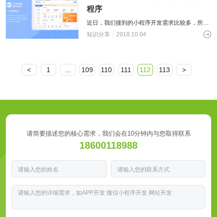
程序
近日，我们接到的小程序开发需求比较多，所以
就一起来说说小程序。小程序通过与APP、网
知识分享
2018.10.04
站、微信等联动，共同组成了网络生态，
<
1
...
109
110
111
112
113
>
请简要描述您的核心需求，我们会在10分钟内与您取得联系
18600118988