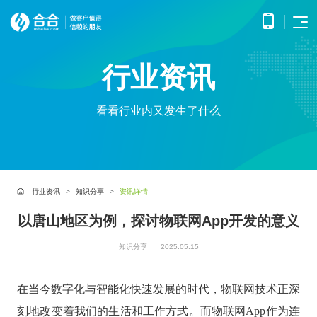
首页
行业资讯
APP
电子
开发
商务
优势
小程
O2O
看看行业内又发生了什么
APP
解决
序开
解决
产品
网站
方案
在线
发
方案
调
为企
开发
教育
服务
提供
无缝
研、
业打
提供全
解决
微信
连接
需求
造全
面的
方案
原生
线上
分
公众
社交
APP开发
方位
WEB开
案例
构建
框架
与线
析、
号开
解决
线上
发技术
行业资讯
知识分享
资讯详情
高效
小程
下，
UE/UI
交易
发
方案
服务，
便捷
小程序开发
序开
打造
设
与服
涵盖企
基于
构建
的远
方案
以唐山地区为例，探讨物联网App开发的意义
发技
一体
计、
鸿蒙
互联
务平
业官网
微信
高效
程学
术服
化消
产品
APP
网金
台
网站开发
建设、
公众
互动
习平
务
费体
研
开发
融解
知识分享
2025.05.15
HTML5
平台
的交
电子商务解决方案
台
验
发、
HHSHOP
基于
应用开
决方
所提
流平
AI开
大数
测
公众号开发
华为
发、手
供的
台，
案
试、
发
据解
O2O解决方案
鸿蒙
机微网
接口
拉近
在当今数字化与智能化快速发展的时代，物联网技术正深
融合
部署
为企
决方
洞察
操作
站制作
与功
人与
鸿蒙APP开发
大数
上线
业提
案
系统
以及中
刻地改变着我们的生活和工作方式。而物联网App作为连
能，
人之
智能
物联
据风
在线教育解决方案