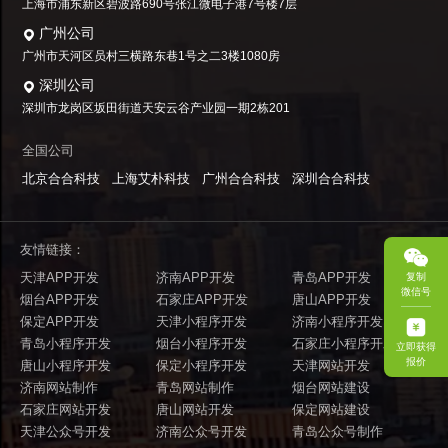
上海市浦东新区碧波路690号张江微电子港7号楼7层
广州公司
广州市天河区员村三横路东巷1号之二3楼1080房
深圳公司
深圳市龙岗区坂田街道天安云谷产业园一期2栋201
全国公司
北京合合科技
上海艾朴科技
广州合合科技
深圳合合科技
友情链接：
天津APP开发
济南APP开发
青岛APP开发
复制
微信号
烟台APP开发
石家庄APP开发
唐山APP开发
保定APP开发
天津小程序开发
济南小程序开发
青岛小程序开发
烟台小程序开发
石家庄小程序开发
立即获得
报价
唐山小程序开发
保定小程序开发
天津网站开发
济南网站制作
青岛网站制作
烟台网站建设
石家庄网站开发
唐山网站开发
保定网站建设
天津公众号开发
济南公众号开发
青岛公众号制作