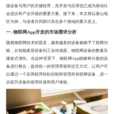
供基
的智
大型网
挖掘
开发
间的
控，
物联
网解
于大
AI开发
接设备与用户的关键纽带，其开发与应用也已成为推动社
能应
站开发
数据
和构
距离
关于
提升
网
决方
模型
用开
价
社交解决方案
建自
金融
的
会进步和产业升级的重要力量。接下来，本文将以唐山地
智能
案
发
值，
定义
UI设
服务
智能物联网
AIGC
物联
实现
驱动
的功
18600118988
(wx)
计
效
区为例，与读者共同探讨其在多个领域的重大意义。
互联网金融解决方案
应用
网定
万物
业务
能与
率，
用户
全国统一咨询电话
定制
制开
互
UI设计
决策
服务
引领
研
开发
发，
一. 物联网
App开发的市场需求分析
联，
智能
大数据解决方案
金融
究、
帮助
推动
化
科技
界面
客户
智慧
新时
随着物联网技术的普及，越来越多的设备被赋予了联网功
布
实现
物联网解决方案
生活
代
局、
软件
与产
能，从智能家居设备到工业传感器，物联网设备的数量呈
色彩
和硬
业升
搭配
件的
级
爆发式增长。在这种背景下，物联网App能够将分散的设
到交
链接
互设
备进行整合，提供统一的管理界面和交互方式，让用户可
计的
全方
以通过一个应用程序轻松控制和管理所有联网设备，进一
位解
决方
步提升设备的使用价值和用户体验。
案