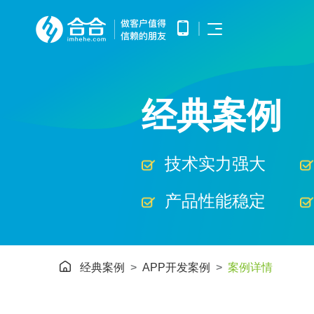
首页
APP开发
APP产品调研、需求分析、UE/UI
经典案例
小程序开发
设计、产品研发、测试、部署上线
优势
提供微信原生框架小程序开发技术
网站开发
服务
提供全面的WEB开发技术服务，
涵盖企业官网建设、HTML5应用
服务
技术实力强大
开发、手机微网站制作以及中大型
公众号开发
网站开发
基于微信公众平台所提供的接口与
APP开发
案例
功能，开发和构建自定义的功能与
产品性能稳定
服务
鸿蒙APP开发
小程序开发
基于华为鸿蒙操作系统的智能应用
方案
开发
网站开发
AI开发
电子商务解决方案
经典案例
APP开发案例
案例详情
HHSHOP
为企业提供基于大模型的AIGC应
公众号开发
用定制开发
O2O解决方案
洞察
智能物联网
鸿蒙APP开发