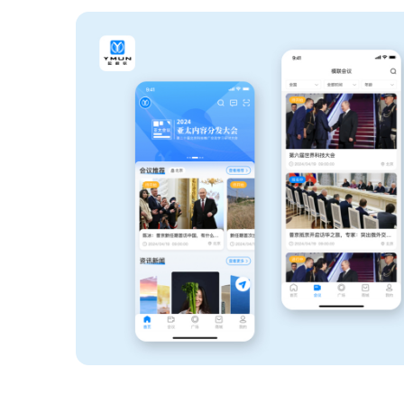
智能物联网定制开发，帮助客户实
在线教育解决方案
现软件和硬件的链接
AI开发
关于
UI设计
社交解决方案
用户研究、界面布局、色彩搭配到
智能物联网
交互设计的全方位解决方案
18600118988
(wx)
互联网金融解决方案
全国统一咨询电话
UI设计
大数据解决方案
物联网解决方案