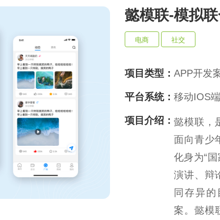
实现万物互联，推动智慧生活与产
懿模联-模拟联
业升级
电商
社交
项目类型：
APP开发
平台系统：
移动IOS
项目介绍：
懿模联，
面向青少
化身为“国
演讲、辩
同存异的
案。懿模