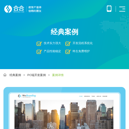
首页
经典案例
APP
电子
开发
商务
优势
小程
O2O
技术实力强大
开发流程系统化
APP
解决
序开
解决
产品
网站
方案
在线
产品性能稳定
终生免费维护
发
方案
调
为企
开发
教育
服务
提供
无缝
研、
业打
提供全
解决
微信
连接
需求
造全
面的
方案
原生
线上
分
公众
社交
APP开发
方位
WEB开
案例
构建
框架
与线
析、
经典案例
PC端开发案例
案例详情
号开
解决
线上
发技术
高效
小程
下，
UE/UI
交易
发
方案
服务，
便捷
小程序开发
序开
打造
设
与服
涵盖企
基于
构建
的远
方案
发技
一体
计、
鸿蒙
互联
务平
业官网
微信
高效
程学
术服
化消
产品
APP
网金
台
网站开发
建设、
公众
互动
习平
务
费体
研
开发
融解
HTML5
平台
的交
电子商务解决方案
台
验
发、
HHSHOP
基于
应用开
决方
所提
流平
AI开
大数
测
公众号开发
华为
发、手
供的
台，
案
试、
发
据解
O2O解决方案
鸿蒙
机微网
接口
拉近
融合
部署
为企
决方
洞察
操作
站制作
与功
人与
鸿蒙APP开发
大数
上线
业提
案
系统
以及中
能，
人之
智能
物联
据风
在线教育解决方案