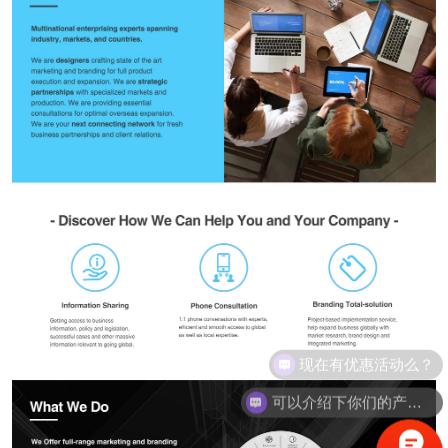
现在有优惠活动么？
可以介绍下你们的产品么？